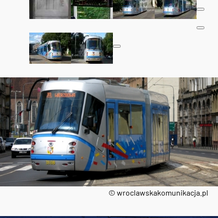
© wroclawskakomunikacja.pl
Tweets by AlertMPK