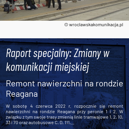
© wroclawskakomunikacja.pl
Tweets by AlertMPK
Raport specjalny: Zmiany w
komunikacji miejskiej
Remont nawierzchni na rondzie
Reagana
W sobotę 4 czerwca 2022 r. rozpocznie się remont
nawierzchni na rondzie Reagana przy peronie 1 i 2. W
związku z tym swoje trasy zmienią linie tramwajowe 1, 2, 10,
33 i 70 oraz autobusowe C, D, 111,...