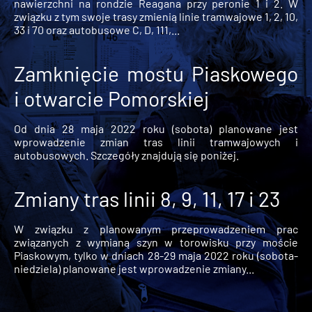
nawierzchni na rondzie Reagana przy peronie 1 i 2. W
związku z tym swoje trasy zmienią linie tramwajowe 1, 2, 10,
33 i 70 oraz autobusowe C, D, 111,...
Zamknięcie mostu Piaskowego
i otwarcie Pomorskiej
Od dnia 28 maja 2022 roku (sobota) planowane jest
wprowadzenie zmian tras linii tramwajowych i
autobusowych. Szczegóły znajdują się poniżej.
Zmiany tras linii 8, 9, 11, 17 i 23
W związku z planowanym przeprowadzeniem prac
związanych z wymianą szyn w torowisku przy moście
Piaskowym, tylko w dniach 28-29 maja 2022 roku (sobota-
niedziela) planowane jest wprowadzenie zmiany...