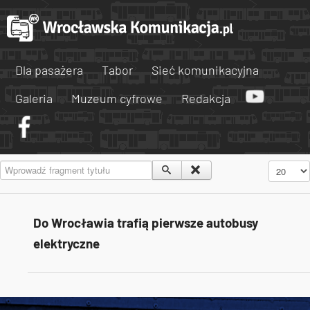
Dla pasażera
Tabor
Sieć komunikacyjna
Galeria
Muzeum cyfrowe
Redakcja
Wprowadź fragment tytułu
Pokaż #
Do Wrocławia trafią pierwsze autobusy
elektryczne
Tweets by AlertMPK