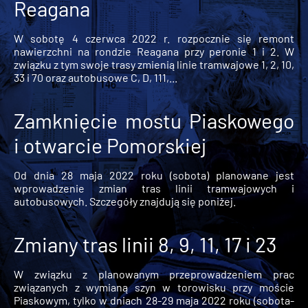
Reagana
W sobotę 4 czerwca 2022 r. rozpocznie się remont
nawierzchni na rondzie Reagana przy peronie 1 i 2. W
związku z tym swoje trasy zmienią linie tramwajowe 1, 2, 10,
33 i 70 oraz autobusowe C, D, 111,...
Zamknięcie mostu Piaskowego
i otwarcie Pomorskiej
Od dnia 28 maja 2022 roku (sobota) planowane jest
wprowadzenie zmian tras linii tramwajowych i
autobusowych. Szczegóły znajdują się poniżej.
Zmiany tras linii 8, 9, 11, 17 i 23
W związku z planowanym przeprowadzeniem prac
związanych z wymianą szyn w torowisku przy moście
Piaskowym, tylko w dniach 28-29 maja 2022 roku (sobota-