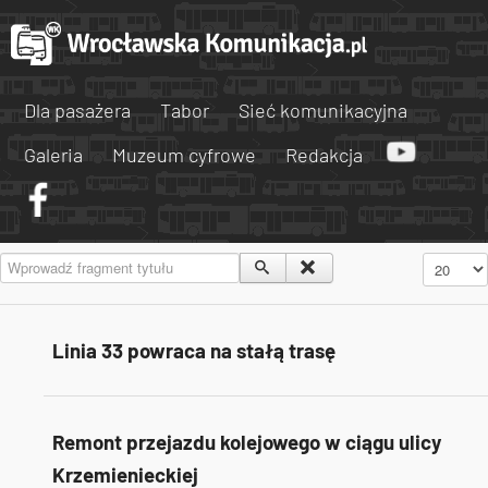
Dla pasażera
Tabor
Sieć komunikacyjna
Galeria
Muzeum cyfrowe
Redakcja
Wprowadź fragment tytułu
Pokaż #
Linia 33 powraca na stałą trasę
Remont przejazdu kolejowego w ciągu ulicy
Krzemienieckiej