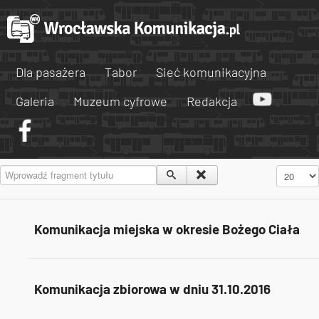
Dla pasażera
Tabor
Sieć komunikacyjna
Galeria
Muzeum cyfrowe
Redakcja
Wprowadź fragment tytułu
Pokaż #
Komunikacja miejska w okresie Bożego Ciała
Komunikacja zbiorowa w dniu 31.10.2016