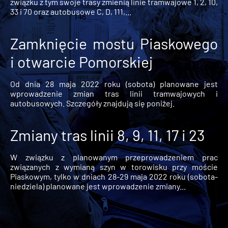
związku z tym swoje trasy zmienią linie tramwajowe 1, 2, 10,
33 i 70 oraz autobusowe C, D, 111,...
Zamknięcie mostu Piaskowego
i otwarcie Pomorskiej
Od dnia 28 maja 2022 roku (sobota) planowane jest
wprowadzenie zmian tras linii tramwajowych i
autobusowych. Szczegóły znajdują się poniżej.
Zmiany tras linii 8, 9, 11, 17 i 23
W związku z planowanym przeprowadzeniem prac
związanych z wymianą szyn w torowisku przy moście
Piaskowym, tylko w dniach 28-29 maja 2022 roku (sobota-
niedziela) planowane jest wprowadzenie zmiany...