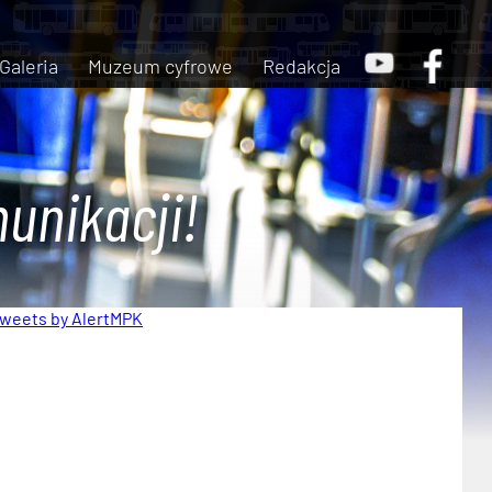
Galeria
Muzeum cyfrowe
Redakcja
unikacji!
weets by AlertMPK