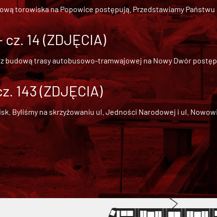
dową torowiska na Popowice
postępują. Przedstawiamy Państwu ob
cz. 14 (ZDJĘCIA)
 z
budową trasy autobusowo-tramwajowej na Nowy Dwór
postępu
cz. 143 (ZDJĘCIA)
 Byliśmy na skrzyżowaniu ul. Jedności Narodowej i ul. Nowowiejs