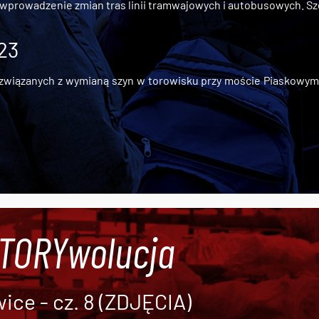
 wprowadzenie zmian tras linii tramwajowych i autobusowych. Szc
 23
iązanych z wymianą szyn w torowisku przy moście Piaskowym, t
#TORYwolucja
ce - cz. 8 (ZDJĘCIA)