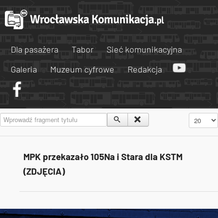
Dla pasażera
Tabor
Sieć komunikacyjna
Galeria
Muzeum cyfrowe
Redakcja
Wprowadź fragment tytułu
Pokaż #
MPK przekazało 105Na i Stara dla KSTM
(ZDJĘCIA)
Tweets by AlertMPK