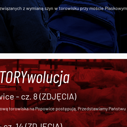
iązanych z wymianą szyn w torowisku przy moście Piaskowym, t
#TORYwolucja
ce - cz. 8 (ZDJĘCIA)
dową torowiska na Popowice
postępują. Przedstawiamy Państwu ob
cz. 14 (ZDJĘCIA)