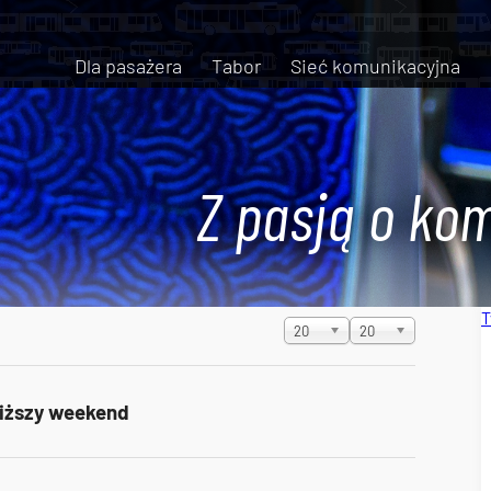
Dla pasażera
Tabor
Sieć komunikacyjna
Z pasją o kom
T
Pokaż #
20
20
liższy weekend