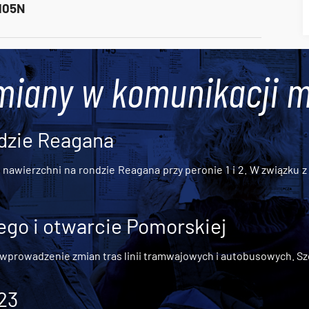
 105N
miany w komunikacji m
dzie Reagana
awierzchni na rondzie Reagana przy peronie 1 i 2. W związku z t
go i otwarcie Pomorskiej
 wprowadzenie zmian tras linii tramwajowych i autobusowych. Szc
 23