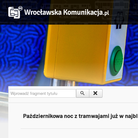
Wprowadź fragment tytułu
Październikowa noc z tramwajami już w najb