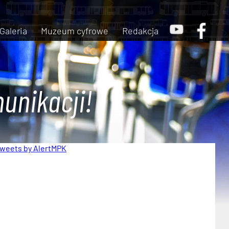
Galeria
Muzeum cyfrowe
Redakcja
unikacji!
weets by AlertMPK