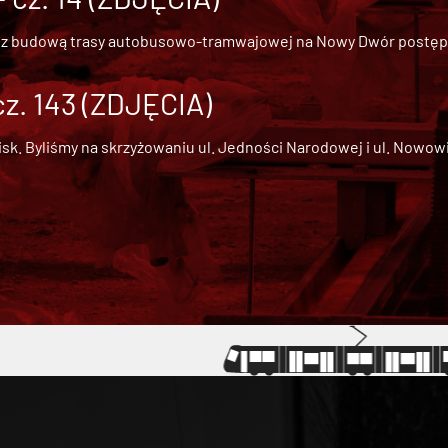
 z
budową trasy autobusowo-tramwajowej na Nowy Dwór
postępu
cz. 143 (ZDJĘCIA)
 Byliśmy na skrzyżowaniu ul. Jedności Narodowej i ul. Nowowiejs