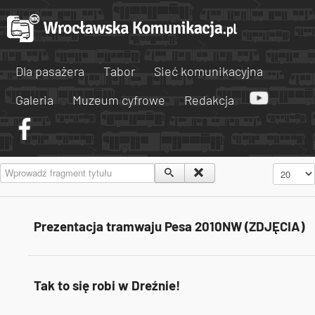
Dla pasażera
Tabor
Sieć komunikacyjna
Galeria
Muzeum cyfrowe
Redakcja
Wprowadź fragment tytułu
Pokaż #
Prezentacja tramwaju Pesa 2010NW (ZDJĘCIA)
Tak to się robi w Dreźnie!