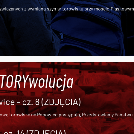
iązanych z wymianą szyn w torowisku przy moście Piaskowym, t
#TORYwolucja
ce - cz. 8 (ZDJĘCIA)
dową torowiska na Popowice
postępują. Przedstawiamy Państwu ob
cz. 14 (ZDJĘCIA)