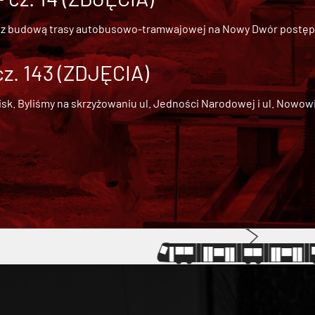
 z
budową trasy autobusowo-tramwajowej na Nowy Dwór
postępu
cz. 143 (ZDJĘCIA)
 Byliśmy na skrzyżowaniu ul. Jedności Narodowej i ul. Nowowiejs