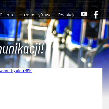
Galeria
Muzeum cyfrowe
Redakcja
unikacji!
weets by AlertMPK