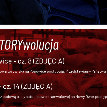
#TORYwolucja
ce - cz. 8 (ZDJĘCIA)
dową torowiska na Popowice
postępują. Przedstawiamy Państwu ob
cz. 14 (ZDJĘCIA)
 z
budową trasy autobusowo-tramwajowej na Nowy Dwór
postępu