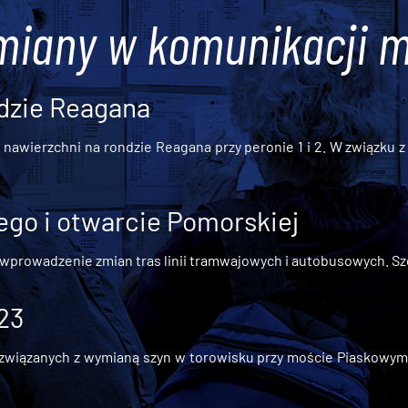
miany w komunikacji m
dzie Reagana
awierzchni na rondzie Reagana przy peronie 1 i 2. W związku z t
go i otwarcie Pomorskiej
 wprowadzenie zmian tras linii tramwajowych i autobusowych. Szc
 23
iązanych z wymianą szyn w torowisku przy moście Piaskowym, t