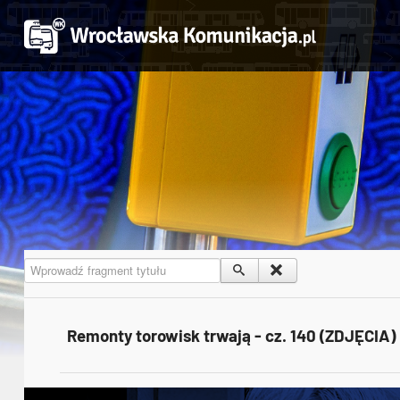
Wprowadź fragment tytułu
Remonty torowisk trwają - cz. 140 (ZDJĘCIA)