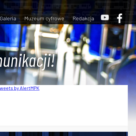
Galeria
Muzeum cyfrowe
Redakcja
unikacji!
weets by AlertMPK