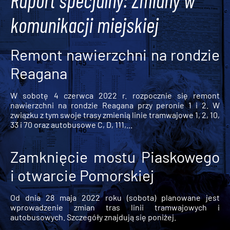
Raport specjalny: Zmiany w
komunikacji miejskiej
Remont nawierzchni na rondzie
Reagana
W sobotę 4 czerwca 2022 r. rozpocznie się remont
nawierzchni na rondzie Reagana przy peronie 1 i 2. W
związku z tym swoje trasy zmienią linie tramwajowe 1, 2, 10,
33 i 70 oraz autobusowe C, D, 111,...
Zamknięcie mostu Piaskowego
i otwarcie Pomorskiej
Od dnia 28 maja 2022 roku (sobota) planowane jest
wprowadzenie zmian tras linii tramwajowych i
autobusowych. Szczegóły znajdują się poniżej.