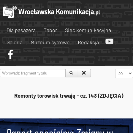
Dla pasażera
Tabor
Sieć komunikacyjna
Galeria
Muzeum cyfrowe
Redakcja
Wprowadź fragment tytułu
Pokaż #
Remonty torowisk trwają - cz. 143 (ZDJĘCIA)
Tweets by AlertMPK