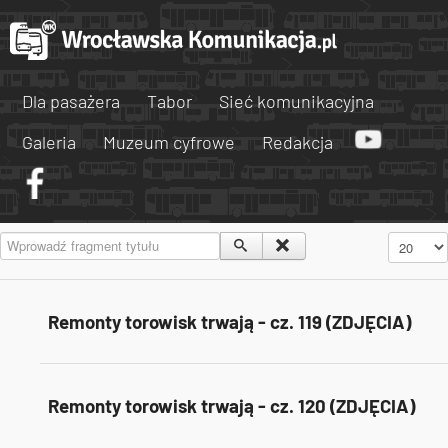
Dla pasażera
Tabor
Sieć komunikacyjna
Galeria
Muzeum cyfrowe
Redakcja
Wprowadź fragment tytułu
Pokaż #
Remonty torowisk trwają - cz. 119 (ZDJĘCIA)
Remonty torowisk trwają - cz. 120 (ZDJĘCIA)