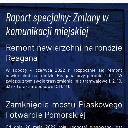
Tweets by AlertMPK
Raport specjalny: Zmiany w
komunikacji miejskiej
Remont nawierzchni na rondzie
Reagana
W sobotę 4 czerwca 2022 r. rozpocznie się remont
nawierzchni na rondzie Reagana przy peronie 1 i 2. W
związku z tym swoje trasy zmienią linie tramwajowe 1, 2, 10,
33 i 70 oraz autobusowe C, D, 111,...
Zamknięcie mostu Piaskowego
i otwarcie Pomorskiej
Od dnia 28 maja 2022 roku (sobota) planowane jest