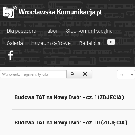
Dla pasażera
Tabor
Sieć komunikacyjna
Galeria
Muzeum cyfrowe
Redakcja
Wprowadź fragment tytułu
Pokaż #
Budowa TAT na Nowy Dwór - cz. 1 (ZDJĘCIA)
Budowa TAT na Nowy Dwór - cz. 10 (ZDJĘCIA)