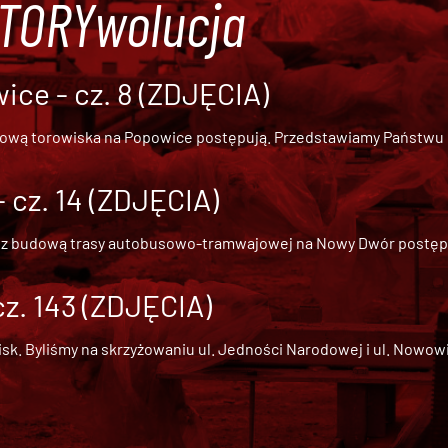
#TORYwolucja
ce - cz. 8 (ZDJĘCIA)
dową torowiska na Popowice
postępują. Przedstawiamy Państwu ob
cz. 14 (ZDJĘCIA)
 z
budową trasy autobusowo-tramwajowej na Nowy Dwór
postępu
cz. 143 (ZDJĘCIA)
 Byliśmy na skrzyżowaniu ul. Jedności Narodowej i ul. Nowowiejs