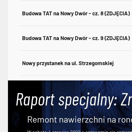
Budowa TAT na Nowy Dwór - cz. 8 (ZDJĘCIA)
Budowa TAT na Nowy Dwór - cz. 9 (ZDJĘCIA)
Nowy przystanek na ul. Strzegomskiej
Raport specjalny: Z
Remont nawierzchni na ron
W sobotę 4 czerwca 2022 r. rozpocznie się remont n