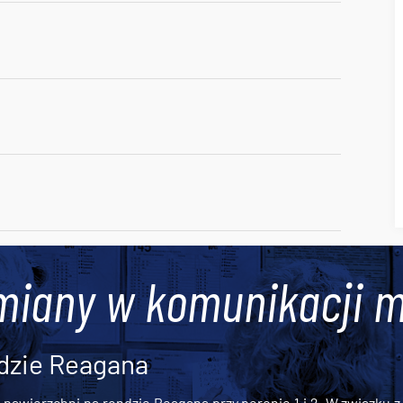
miany w komunikacji m
dzie Reagana
awierzchni na rondzie Reagana przy peronie 1 i 2. W związku z t