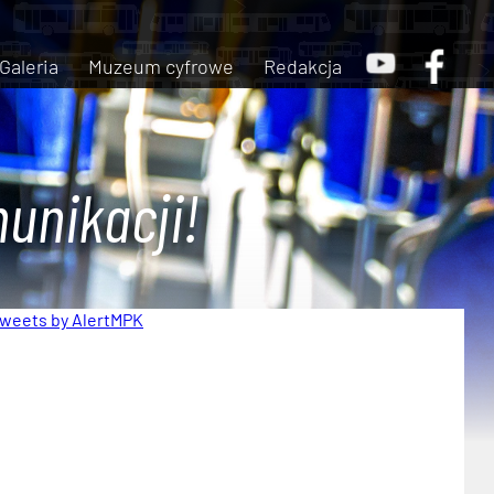
Galeria
Muzeum cyfrowe
Redakcja
unikacji!
weets by AlertMPK