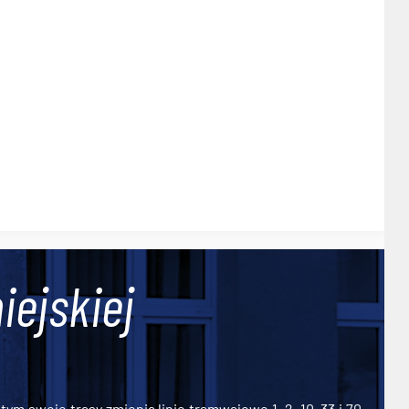
iejskiej
ym swoje trasy zmienią linie tramwajowe 1, 2, 10, 33 i 70