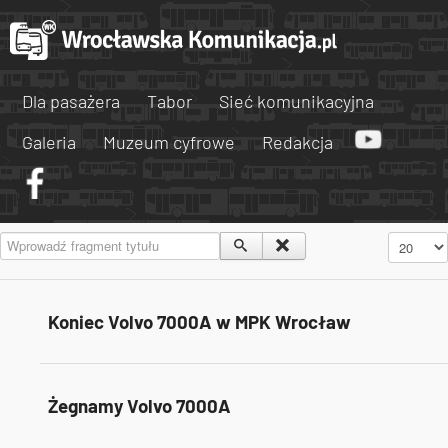
Dla pasażera
Tabor
Sieć komunikacyjna
Galeria
Muzeum cyfrowe
Redakcja
Wprowadź fragment tytułu
Pokaż #
Koniec Volvo 7000A w MPK Wrocław
Żegnamy Volvo 7000A