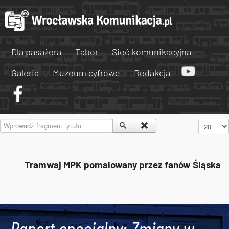
Dla pasażera
Tabor
Sieć komunikacyjna
Galeria
Muzeum cyfrowe
Redakcja
Wprowadź fragment tytułu
Pokaż #
Tramwaj MPK pomalowany przez fanów Śląska
Tweets by AlertMPK