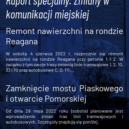
Raport specjalny: Zmiany w
komunikacji miejskiej
Remont nawierzchni na rondzie
Reagana
W sobotę 4 czerwca 2022 r. rozpocznie się remont
nawierzchni na rondzie Reagana przy peronie 1 i 2. W
związku z tym swoje trasy zmienią linie tramwajowe 1, 2, 10,
33 i 70 oraz autobusowe C, D, 111,...
Zamknięcie mostu Piaskowego
i otwarcie Pomorskiej
Od dnia 28 maja 2022 roku (sobota) planowane jest
wprowadzenie zmian tras linii tramwajowych i
autobusowych. Szczegóły znajdują się poniżej.