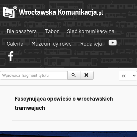
Dla pasażera
Tabor
Sieć komunikacyjna
Galeria
Muzeum cyfrowe
Redakcja
Wprowadź fragment tytułu
Pokaż #
Fascynująca opowieść o wrocławskich
tramwajach
Tweets by AlertMPK