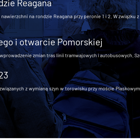
dzie Reagana
awierzchni na rondzie Reagana przy peronie 1 i 2. W związku z t
go i otwarcie Pomorskiej
 wprowadzenie zmian tras linii tramwajowych i autobusowych. Szc
 23
iązanych z wymianą szyn w torowisku przy moście Piaskowym, t