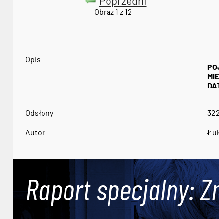
Poprzedni
Obraz 1 z 12
Opis
PO
MI
DA
Odsłony
32
Autor
Łuk
Raport specjalny: Z