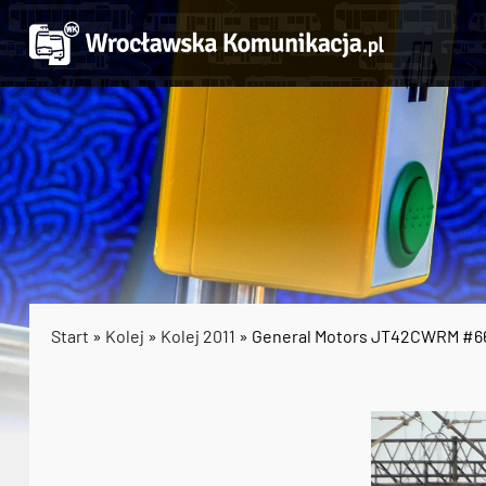
Start
»
Kolej
»
Kolej 2011
» General Motors JT42CWRM #6