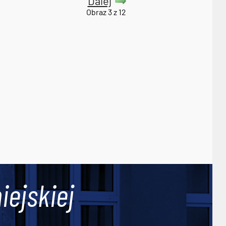
Dalej
Obraz 3 z 12
iejskiej