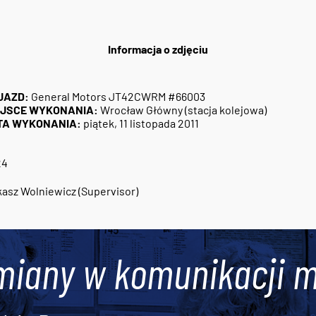
Informacja o zdjęciu
JAZD:
General Motors JT42CWRM #66003
EJSCE WYKONANIA:
Wrocław Główny (stacja kolejowa)
TA WYKONANIA:
piątek, 11 listopada 2011
24
asz Wolniewicz (Supervisor)
miany w komunikacji m