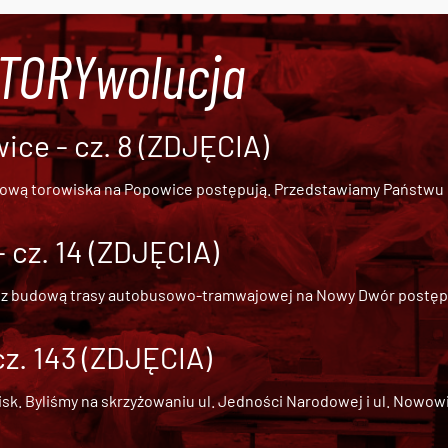
#TORYwolucja
ce - cz. 8 (ZDJĘCIA)
dową torowiska na Popowice
postępują. Przedstawiamy Państwu ob
cz. 14 (ZDJĘCIA)
 z
budową trasy autobusowo-tramwajowej na Nowy Dwór
postępu
cz. 143 (ZDJĘCIA)
 Byliśmy na skrzyżowaniu ul. Jedności Narodowej i ul. Nowowiejs