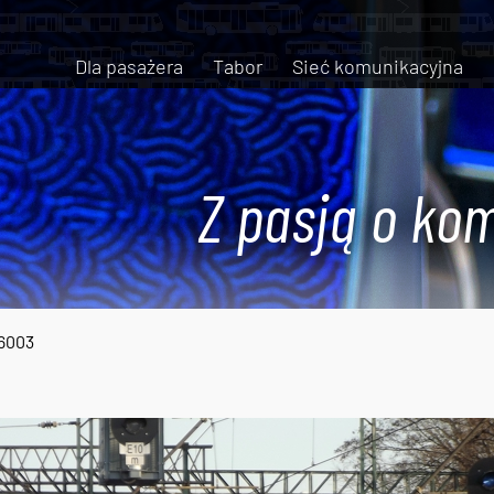
Dla pasażera
Tabor
Sieć komunikacyjna
Z pasją o kom
6003