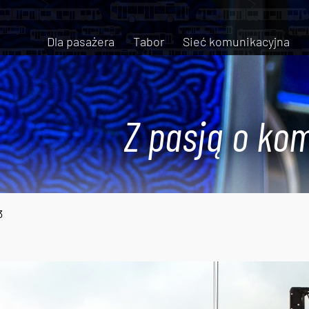
Dla pasażera
Tabor
Sieć komunikacyjna
Z pasją o kom
3