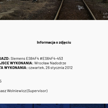
Informacja o zdjęciu
JAZD:
Siemens ES64F4 #ES64F4-453
EJSCE WYKONANIA:
Wrocław Nadodrze
TA WYKONANIA:
czwartek, 26 stycznia 2012
5
asz Wolniewicz (Supervisor)