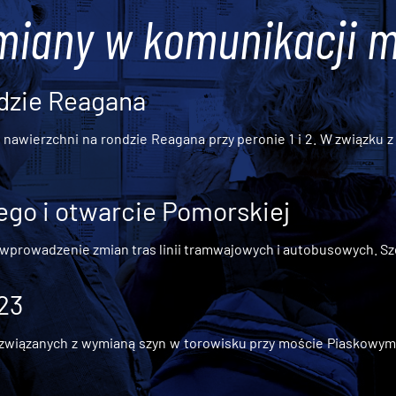
miany w komunikacji m
dzie Reagana
awierzchni na rondzie Reagana przy peronie 1 i 2. W związku z t
go i otwarcie Pomorskiej
 wprowadzenie zmian tras linii tramwajowych i autobusowych. Szc
 23
iązanych z wymianą szyn w torowisku przy moście Piaskowym, t