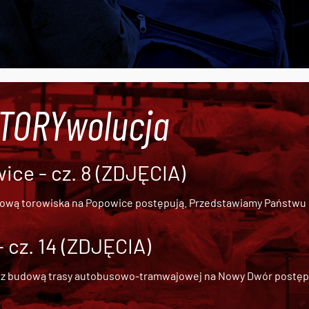
#TORYwolucja
ce - cz. 8 (ZDJĘCIA)
dową torowiska na Popowice
postępują. Przedstawiamy Państwu ob
cz. 14 (ZDJĘCIA)
 z
budową trasy autobusowo-tramwajowej na Nowy Dwór
postępu