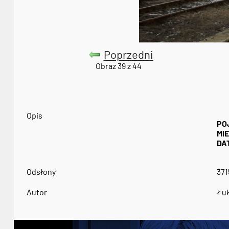
Poprzedni
Obraz 39 z 44
Opis
PO
MI
DA
Odsłony
371
Autor
Łuk