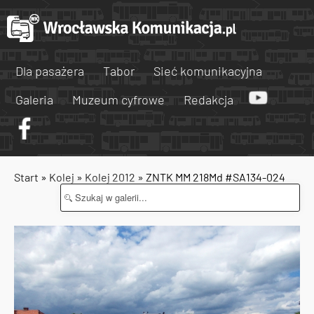
Dla pasażera
Tabor
Sieć komunikacyjna
Galeria
Muzeum cyfrowe
Redakcja
Start
»
Kolej
»
Kolej 2012
» ZNTK MM 218Md #SA134-024