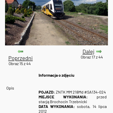
Dalej
Poprzedni
Obraz 17 z 44
Obraz 15 z 44
Informacja o zdjęciu
Opis
POJAZD:
ZNTK MM 218Md #SA134-024
MIEJSCE WYKONANIA:
przed
stacją Brochocin Trzebnicki
DATA WYKONANIA:
sobota, 14 lipca
2012