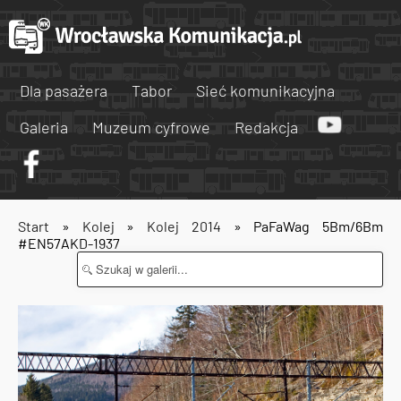
Dla pasażera
Tabor
Sieć komunikacyjna
Galeria
Muzeum cyfrowe
Redakcja
Start
»
Kolej
»
Kolej 2014
» PaFaWag 5Bm/6Bm
#EN57AKD-1937