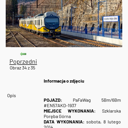
Poprzedni
Obraz 34 z 35
Informacja o zdjęciu
Opis
POJAZD:
PaFaWag 5Bm/6Bm
#EN57AKD-1937
MIEJSCE WYKONANIA:
Szklarska
Poręba Górna
DATA WYKONANIA:
sobota, 8 lutego
2014