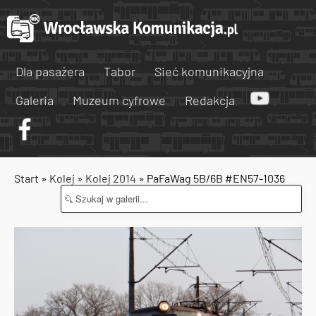
Dla pasażera
Tabor
Sieć komunikacyjna
Galeria
Muzeum cyfrowe
Redakcja
Start
»
Kolej
»
Kolej 2014
» PaFaWag 5B/6B #EN57-1036