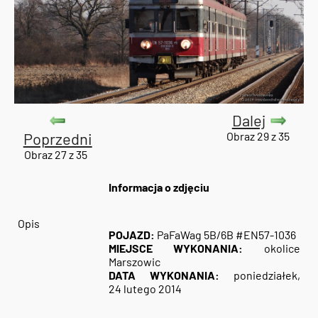
Dalej
Poprzedni
Obraz 29 z 35
Obraz 27 z 35
Informacja o zdjęciu
Opis
POJAZD:
PaFaWag 5B/6B #EN57-1036
MIEJSCE WYKONANIA:
okolice
Marszowic
DATA WYKONANIA:
poniedziałek,
24 lutego 2014