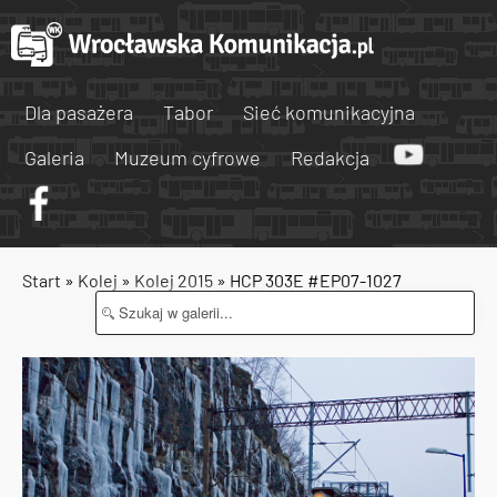
Dla pasażera
Tabor
Sieć komunikacyjna
Galeria
Muzeum cyfrowe
Redakcja
Start
»
Kolej
»
Kolej 2015
» HCP 303E #EP07-1027