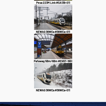
Pesa 223M Link #SA139-011
NEWAG 36WEa #36WEa-011
Pafawag 5Bm/6Bm #EN57-1951
NEWAG 36WEa #36WEa-011