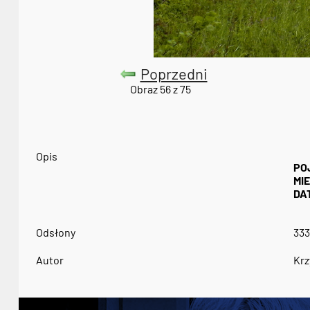
Poprzedni
Obraz 56 z 75
Opis
PO
MI
DA
Odsłony
333
Autor
Krz