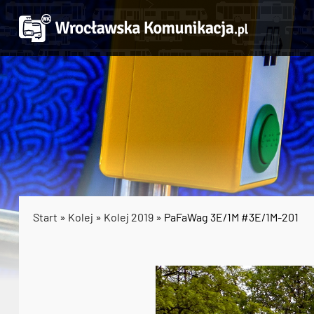
Start
»
Kolej
»
Kolej 2019
» PaFaWag 3E/1M #3E/1M-201