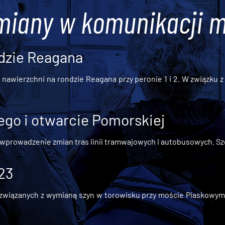
miany w komunikacji m
dzie Reagana
awierzchni na rondzie Reagana przy peronie 1 i 2. W związku z t
go i otwarcie Pomorskiej
 wprowadzenie zmian tras linii tramwajowych i autobusowych. Szc
 23
iązanych z wymianą szyn w torowisku przy moście Piaskowym, t