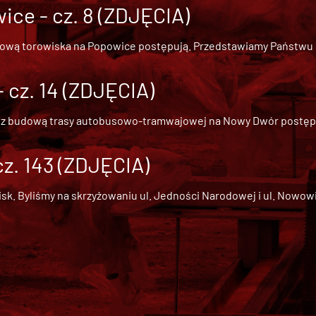
ce - cz. 8 (ZDJĘCIA)
dową torowiska na Popowice
postępują. Przedstawiamy Państwu ob
cz. 14 (ZDJĘCIA)
 z
budową trasy autobusowo-tramwajowej na Nowy Dwór
postępu
cz. 143 (ZDJĘCIA)
 Byliśmy na skrzyżowaniu ul. Jedności Narodowej i ul. Nowowiejs