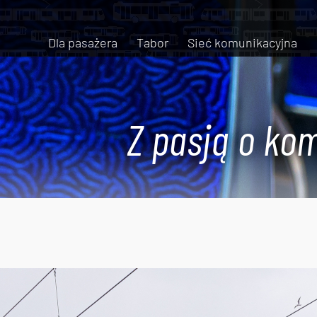
Dla pasażera
Tabor
Sieć komunikacyjna
Z pasją o kom