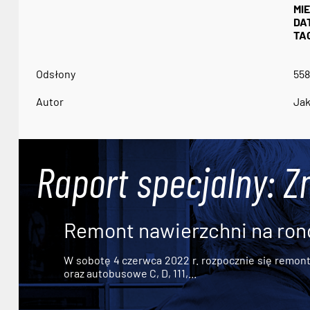
MI
DA
TAG
Odsłony
558
Autor
Jak
Raport specjalny: Z
Remont nawierzchni na ron
W sobotę 4 czerwca 2022 r. rozpocznie się remont n
oraz autobusowe C, D, 111,...