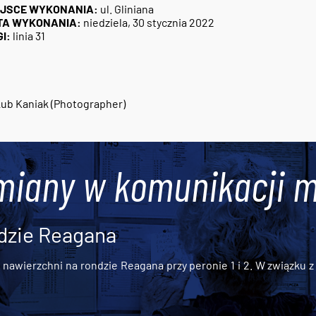
EJSCE WYKONANIA:
ul. Gliniana
TA WYKONANIA:
niedziela, 30 stycznia 2022
I:
linia 31
ub Kaniak (Photographer)
miany w komunikacji m
dzie Reagana
awierzchni na rondzie Reagana przy peronie 1 i 2. W związku z t