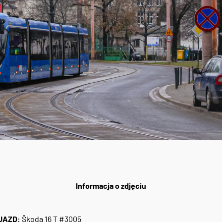
Informacja o zdjęciu
JAZD:
Škoda 16 T #3005