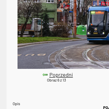
Poprzedni
Obraz 6 z 13
Opis
PO