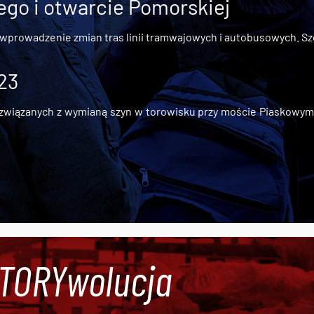
go i otwarcie Pomorskiej
 wprowadzenie zmian tras linii tramwajowych i autobusowych. Szc
 23
iązanych z wymianą szyn w torowisku przy moście Piaskowym, t
#TORYwolucja