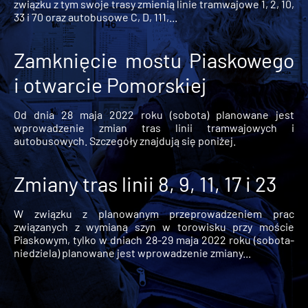
związku z tym swoje trasy zmienią linie tramwajowe 1, 2, 10,
33 i 70 oraz autobusowe C, D, 111,...
Zamknięcie mostu Piaskowego
i otwarcie Pomorskiej
Od dnia 28 maja 2022 roku (sobota) planowane jest
wprowadzenie zmian tras linii tramwajowych i
autobusowych. Szczegóły znajdują się poniżej.
Zmiany tras linii 8, 9, 11, 17 i 23
W związku z planowanym przeprowadzeniem prac
związanych z wymianą szyn w torowisku przy moście
Piaskowym, tylko w dniach 28-29 maja 2022 roku (sobota-
niedziela) planowane jest wprowadzenie zmiany...