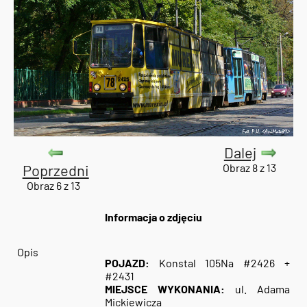
Dalej
Poprzedni
Obraz 8 z 13
Obraz 6 z 13
Informacja o zdjęciu
Opis
POJAZD:
Konstal 105Na #2426 +
#2431
MIEJSCE WYKONANIA:
ul. Adama
Mickiewicza