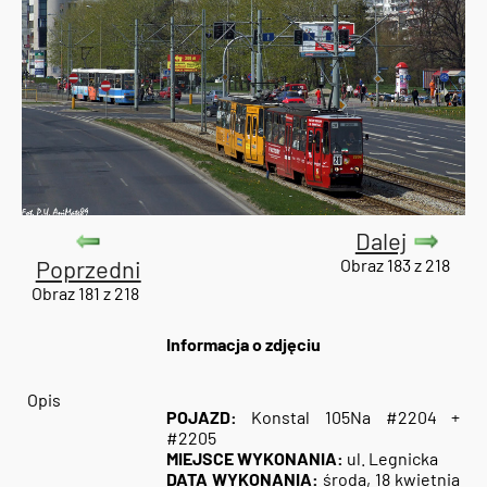
Dalej
Poprzedni
Obraz 183 z 218
Obraz 181 z 218
Informacja o zdjęciu
Opis
POJAZD:
Konstal 105Na #2204 +
#2205
MIEJSCE WYKONANIA:
ul. Legnicka
DATA WYKONANIA:
środa, 18 kwietnia