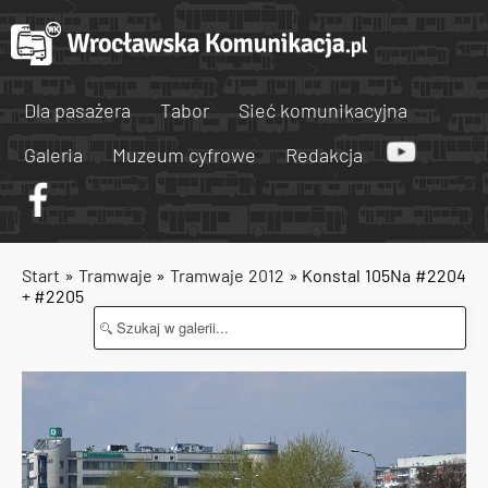
Dla pasażera
Tabor
Sieć komunikacyjna
Galeria
Muzeum cyfrowe
Redakcja
Start
»
Tramwaje
»
Tramwaje 2012
» Konstal 105Na #2204
+ #2205