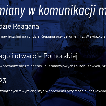
miany w komunikacji m
dzie Reagana
awierzchni na rondzie Reagana przy peronie 1 i 2. W związku z t
go i otwarcie Pomorskiej
 wprowadzenie zmian tras linii tramwajowych i autobusowych. Szc
 23
iązanych z wymianą szyn w torowisku przy moście Piaskowym, t