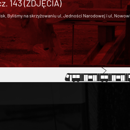
cz. 143 (ZDJĘCIA)
 Byliśmy na skrzyżowaniu ul. Jedności Narodowej i ul. Nowowiejs