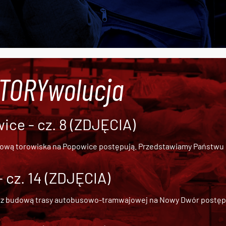
#TORYwolucja
ce - cz. 8 (ZDJĘCIA)
dową torowiska na Popowice
postępują. Przedstawiamy Państwu ob
cz. 14 (ZDJĘCIA)
 z
budową trasy autobusowo-tramwajowej na Nowy Dwór
postępu