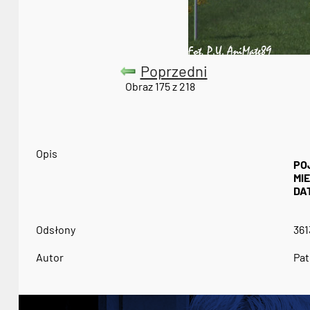
Poprzedni
Obraz 175 z 218
Opis
PO
MI
DA
Odsłony
361
Autor
Pat