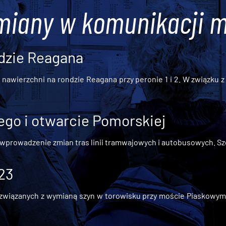
miany w komunikacji m
dzie Reagana
awierzchni na rondzie Reagana przy peronie 1 i 2. W związku z t
go i otwarcie Pomorskiej
 wprowadzenie zmian tras linii tramwajowych i autobusowych. Szc
 23
iązanych z wymianą szyn w torowisku przy moście Piaskowym, t