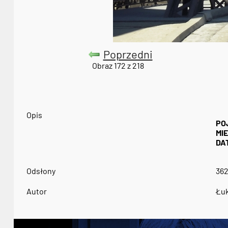
Poprzedni
Obraz 172 z 218
Opis
PO
MI
DA
Odsłony
36
Autor
Łuk