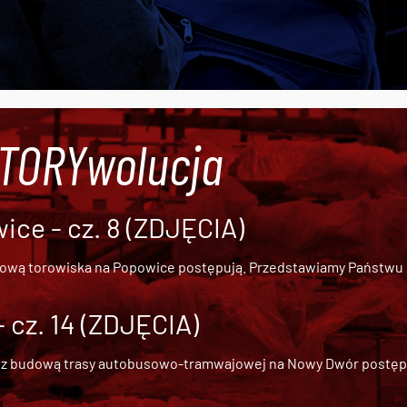
#TORYwolucja
ce - cz. 8 (ZDJĘCIA)
dową torowiska na Popowice
postępują. Przedstawiamy Państwu ob
cz. 14 (ZDJĘCIA)
 z
budową trasy autobusowo-tramwajowej na Nowy Dwór
postępu