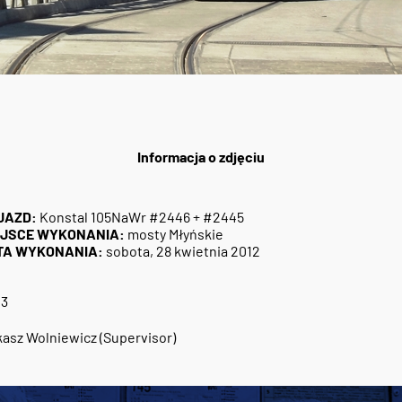
Informacja o zdjęciu
JAZD:
Konstal 105NaWr #2446 + #2445
EJSCE WYKONANIA:
mosty Młyńskie
TA WYKONANIA:
sobota, 28 kwietnia 2012
23
asz Wolniewicz (Supervisor)