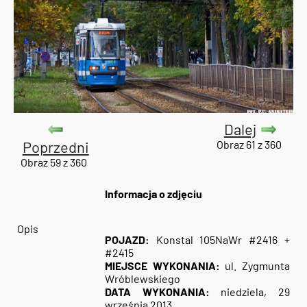
Dalej
Poprzedni
Obraz 61 z 360
Obraz 59 z 360
Informacja o zdjęciu
Opis
POJAZD:
Konstal 105NaWr #2416 +
#2415
MIEJSCE WYKONANIA:
ul. Zygmunta
Wróblewskiego
DATA WYKONANIA:
niedziela, 29
września 2013