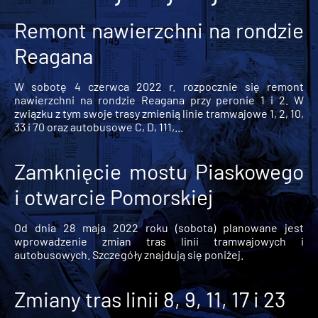
Remont nawierzchni na rondzie
Reagana
W sobotę 4 czerwca 2022 r. rozpocznie się remont
nawierzchni na rondzie Reagana przy peronie 1 i 2. W
związku z tym swoje trasy zmienią linie tramwajowe 1, 2, 10,
33 i 70 oraz autobusowe C, D, 111,...
Zamknięcie mostu Piaskowego
i otwarcie Pomorskiej
Od dnia 28 maja 2022 roku (sobota) planowane jest
wprowadzenie zmian tras linii tramwajowych i
autobusowych. Szczegóły znajdują się poniżej.
Zmiany tras linii 8, 9, 11, 17 i 23