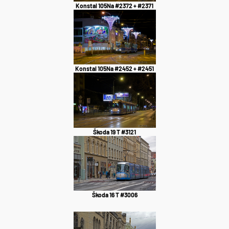
Konstal 105Na #2372 + #2371
Konstal 105Na #2452 + #2451
Škoda 19 T #3121
Škoda 16 T #3006