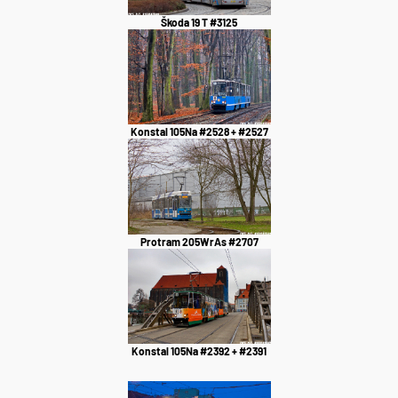
Škoda 19 T #3125
Konstal 105Na #2528 + #2527
Protram 205WrAs #2707
Konstal 105Na #2392 + #2391