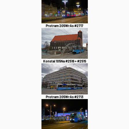
Protram 205WrAs #2717
Konstal 105Na #2516 + #2515
Protram 205WrAs #2713