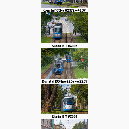
Konstal 105Na #2372 + #2371
Škoda 16 T #3008
Konstal 105Na #2284 + #2285
Škoda 16 T #3005