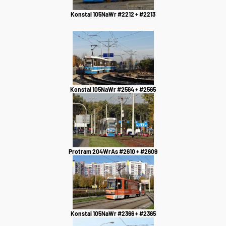
Konstal 105NaWr #2212 + #2213
Konstal 105NaWr #2564 + #2565
Protram 204WrAs #2610 + #2609
Konstal 105NaWr #2366 + #2365