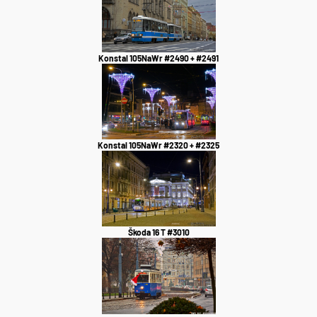
Konstal 105NaWr #2490 + #2491
Konstal 105NaWr #2320 + #2325
Škoda 16 T #3010