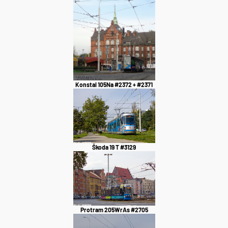
Konstal 105Na #2372 + #2371
Škoda 19 T #3129
Protram 205WrAs #2705