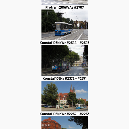
Protram 205WrAs #2707
Konstal 105NaWr #2544 + #2545
Konstal 105Na #2372 + #2371
Konstal 105NaWr #2252 + #2253