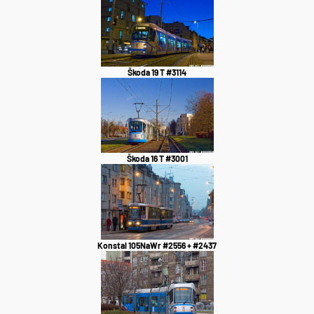
Škoda 19 T #3114
Škoda 16 T #3001
Konstal 105NaWr #2556 + #2437