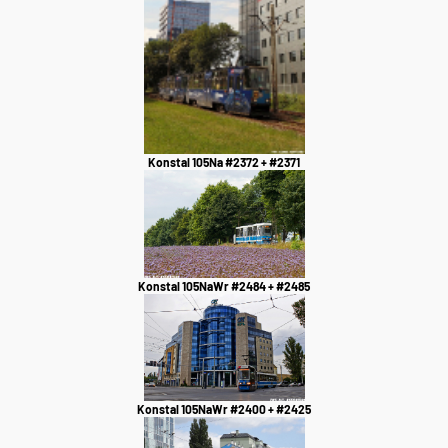
Konstal 105Na #2372 + #2371
Konstal 105NaWr #2484 + #2485
Konstal 105NaWr #2400 + #2425