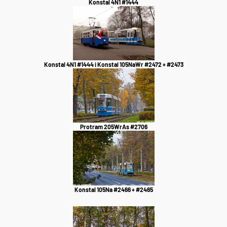
Konstal 4N1 #1444
Konstal 4N1 #1444 i Konstal 105NaWr #2472 + #2473
Protram 205WrAs #2706
Konstal 105Na #2466 + #2465