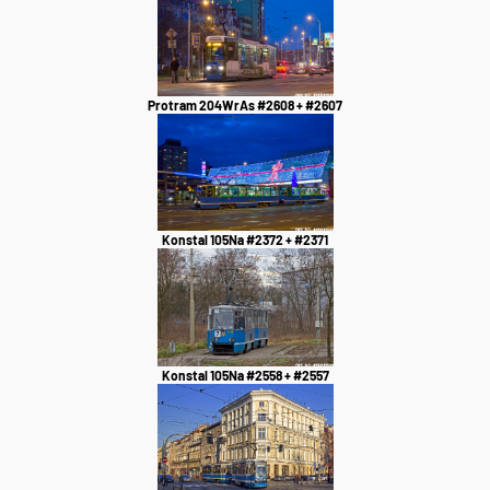
Protram 204WrAs #2608 + #2607
Konstal 105Na #2372 + #2371
Konstal 105Na #2558 + #2557