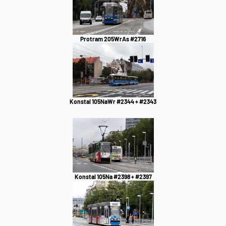
Protram 205WrAs #2716
Konstal 105NaWr #2344 + #2343
Konstal 105Na #2398 + #2397