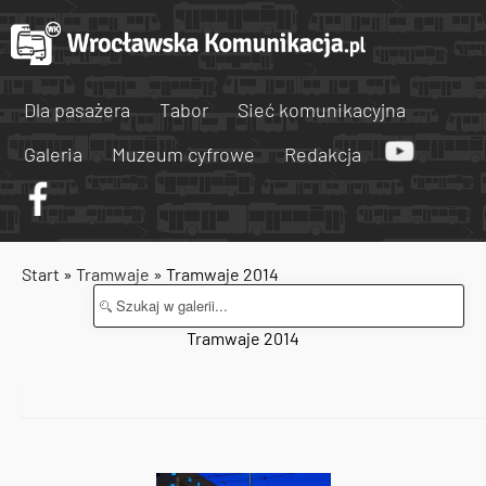
Dla pasażera
Tabor
Sieć komunikacyjna
Galeria
Muzeum cyfrowe
Redakcja
Start
»
Tramwaje
» Tramwaje 2014
Tramwaje 2014