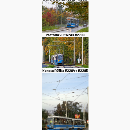
Protram 205WrAs #2709
Konstal 105Na #2284 + #2285