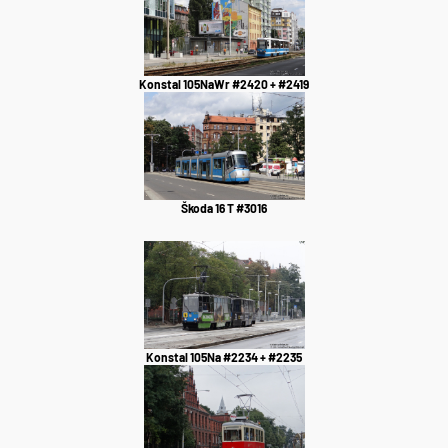
Konstal 105NaWr #2420 + #2419
Škoda 16 T #3016
Konstal 105Na #2234 + #2235