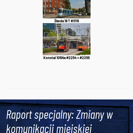
Škoda 19 T #3115
Konstal 105Na #2254 + #2255
Raport specjalny: Zmiany w
komunikacji miejskiej