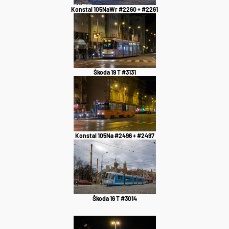
Konstal 105NaWr #2260 + #2261
Škoda 19 T #3131
Konstal 105Na #2496 + #2497
Škoda 16 T #3014