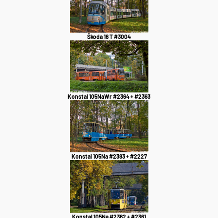
Škoda 16 T #3004
Konstal 105NaWr #2364 + #2363
Konstal 105Na #2383 + #2227
Konstal 105Na #2362 + #2361