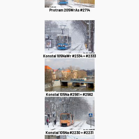
Protram 205WrAs #2714
Konstal 105NaWr #2334 + #2333
Konstal 105Na #2561 + #2562
Konstal 105Na #2230 + #2231