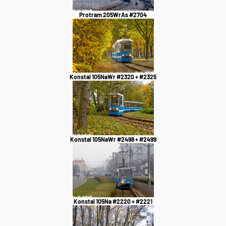
Protram 205WrAs #2704
Konstal 105NaWr #2320 + #2325
Konstal 105NaWr #2498 + #2499
Konstal 105Na #2220 + #2221