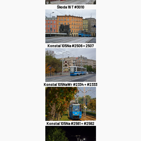
Škoda 16 T #3010
Konstal 105Na #2506 + 2507
Konstal 105NaWr #2334 + #2333
Konstal 105Na #2561 + #2562