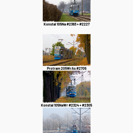
Konstal 105Na #2383 + #2227
Protram 205WrAs #2705
Konstal 105NaWr #2324 + #2305