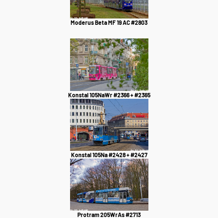
Moderus Beta MF 19 AC #2803
Konstal 105NaWr #2366 + #2365
Konstal 105Na #2428 + #2427
Protram 205WrAs #2713