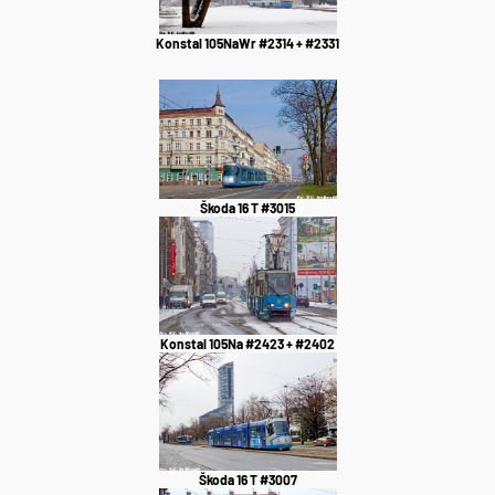
Konstal 105NaWr #2314 + #2331
Škoda 16 T #3015
Konstal 105Na #2423 + #2402
Škoda 16 T #3007