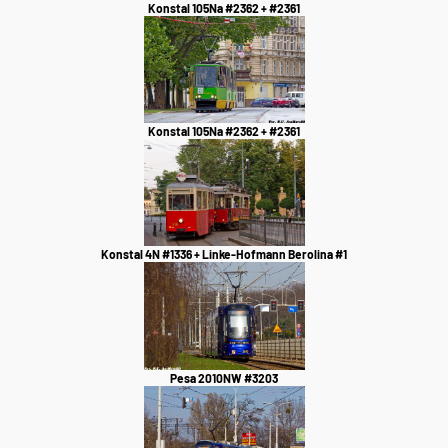
Konstal 105Na #2362 + #2361
Konstal 105Na #2362 + #2361
Konstal 4N #1336 + Linke-Hofmann Berolina #1
Pesa 2010NW #3203