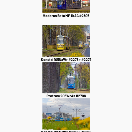
Moderus Beta MF 19 AC #2805
Konstal 105NaWr #2278 + #2279
Protram 205WrAs #2708