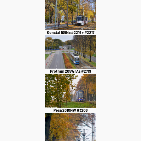
Konstal 105Na #2216 + #2217
Protram 205WrAs #2719
Pesa 2010NW #3208