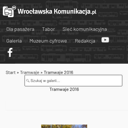
Dla pasażera
Tabor
Sieć komunikacyjna
Galeria
Muzeum cyfrowe
Redakcja
Start
»
Tramwaje
» Tramwaje 2016
Tramwaje 2016