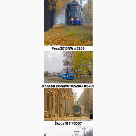
Pesa 2010NW #3208
Konstal 105NaWr #2498 + #2499
Škoda 16 T #3007