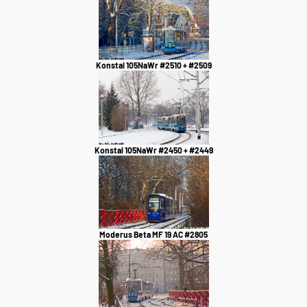
Konstal 105NaWr #2510 + #2509
Konstal 105NaWr #2450 + #2449
Moderus Beta MF 19 AC #2805