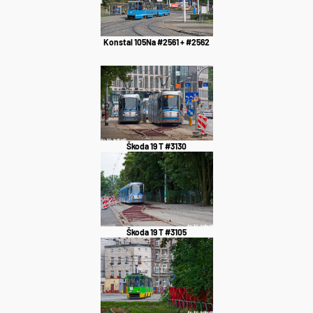
Konstal 105Na #2561 + #2562
Škoda 19 T #3130
Škoda 19 T #3105