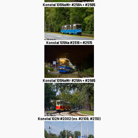
Konstal 105NaWr #2564 + #2565
Konstal 105Na #2516 + #2515
Konstal 105NaWr #2564 + #2565
Konstal 102N #2002 (ex. #2109, #2110)