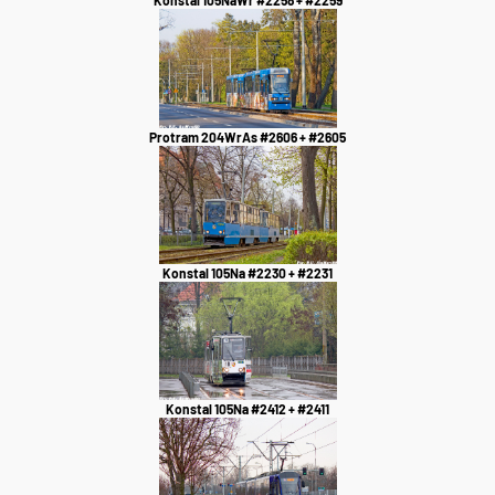
Konstal 105NaWr #2258 + #2259
Protram 204WrAs #2606 + #2605
Konstal 105Na #2230 + #2231
Konstal 105Na #2412 + #2411