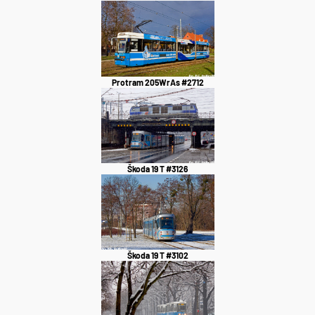
Protram 205WrAs #2712
Škoda 19 T #3126
Škoda 19 T #3102