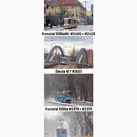
Konstal 105NaWr #2400 + #2425
Škoda 16 T #3001
Konstal 105Na #2376 + #2375