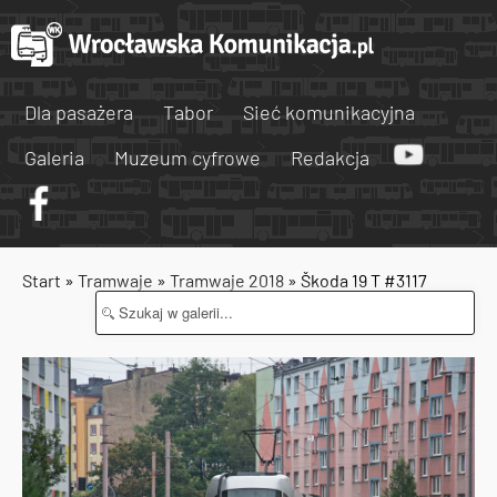
Dla pasażera
Tabor
Sieć komunikacyjna
Galeria
Muzeum cyfrowe
Redakcja
Start
»
Tramwaje
»
Tramwaje 2018
» Škoda 19 T #3117