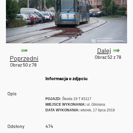
Dalej
Poprzedni
Obraz 52 z 78
Obraz 50 z 78
Informacja o zdjęciu
Opis
POJAZD:
Škoda 19 T #3117
MIEJSCE WYKONANIA:
ul. Gliniana
DATA WYKONANIA:
wtorek, 17 lipca 2018
Odsłony
474