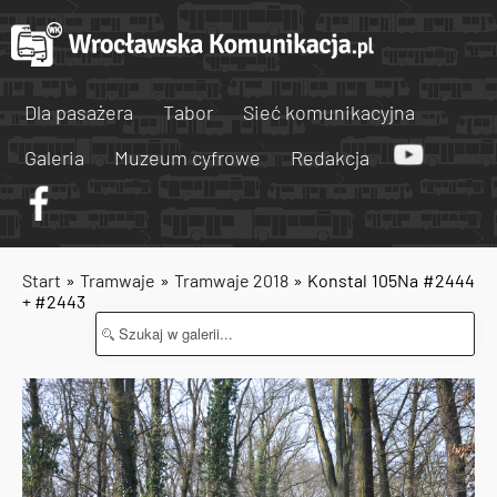
Dla pasażera
Tabor
Sieć komunikacyjna
Galeria
Muzeum cyfrowe
Redakcja
Start
»
Tramwaje
»
Tramwaje 2018
» Konstal 105Na #2444
+ #2443