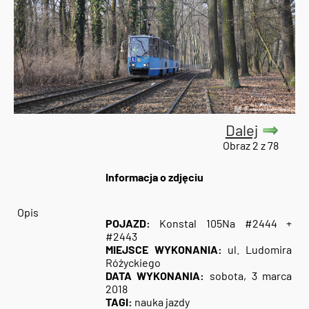
Dalej
Obraz 2 z 78
Informacja o zdjęciu
Opis
POJAZD:
Konstal 105Na #2444 +
#2443
MIEJSCE WYKONANIA:
ul. Ludomira
Różyckiego
DATA WYKONANIA:
sobota, 3 marca
2018
TAGI:
nauka jazdy