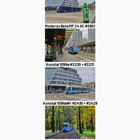
Moderus Beta MF 24 AC #2901
Konstal 105Na #2230 + #2231
Konstal 105NaWr #2430 + #2429