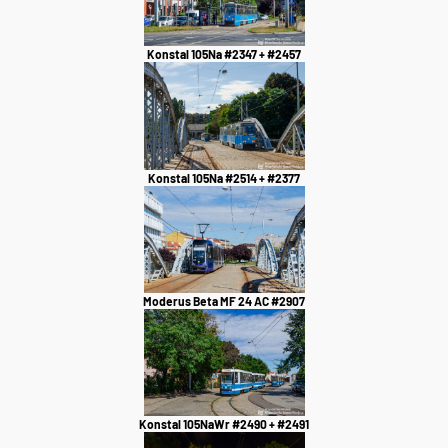
Konstal 105Na #2347 + #2457
Konstal 105Na #2514 + #2377
Moderus Beta MF 24 AC #2907
Konstal 105NaWr #2490 + #2491