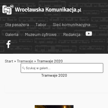
Dla pasażera
Tabor
Sieć komunikacyjna
Galeria
Muzeum cyfrowe
Redakcja
Start
»
Tramwaje
» Tramwaje 2020
Tramwaje 2020