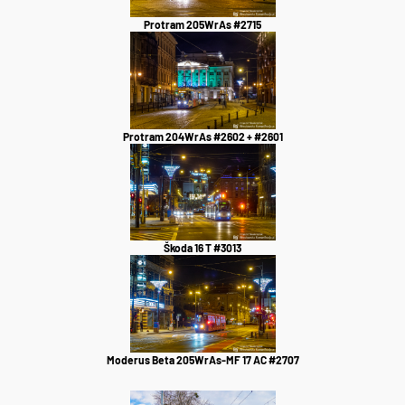
Protram 205WrAs #2715
Protram 204WrAs #2602 + #2601
Škoda 16 T #3013
Moderus Beta 205WrAs-MF 17 AC #2707