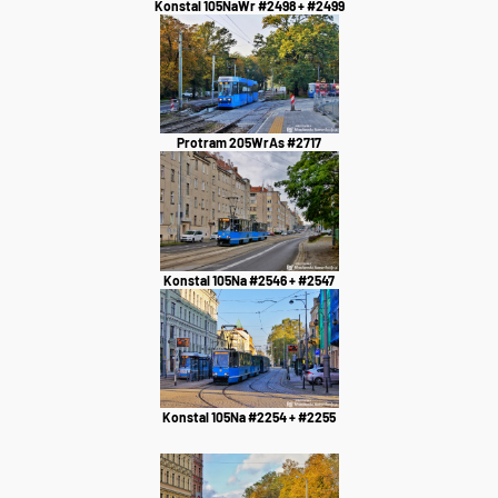
Konstal 105NaWr #2498 + #2499
Protram 205WrAs #2717
Konstal 105Na #2546 + #2547
Konstal 105Na #2254 + #2255