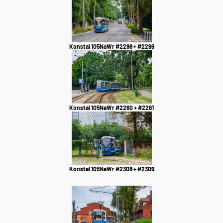
Konstal 105NaWr #2298 + #2299
Konstal 105NaWr #2260 + #2261
Konstal 105NaWr #2308 + #2309