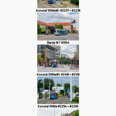
Konstal 105NaWr #2237 + #2236
Škoda 19 T #3104
Konstal 105NaWr #2416 + #2415
Konstal 105Na #2254 + #2255