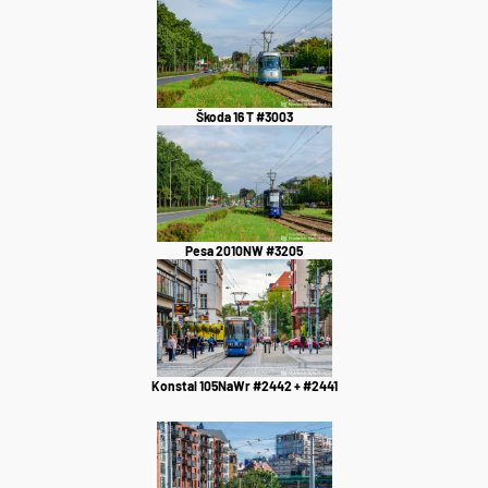
Škoda 16 T #3003
Pesa 2010NW #3205
Konstal 105NaWr #2442 + #2441