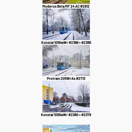
Moderus Beta MF 24 AC #2912
Konstal 105NaWr #2386 + #2385
Protram 205WrAs #2713
Konstal 105NaWr #2380 + #2379