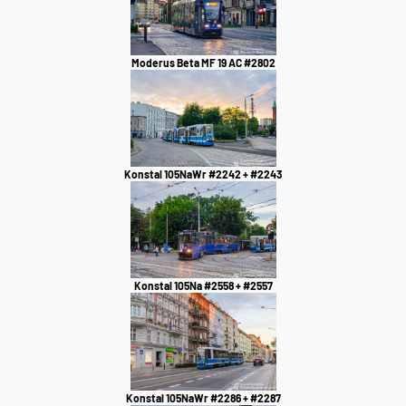
Moderus Beta MF 19 AC #2802
Konstal 105NaWr #2242 + #2243
Konstal 105Na #2558 + #2557
Konstal 105NaWr #2286 + #2287