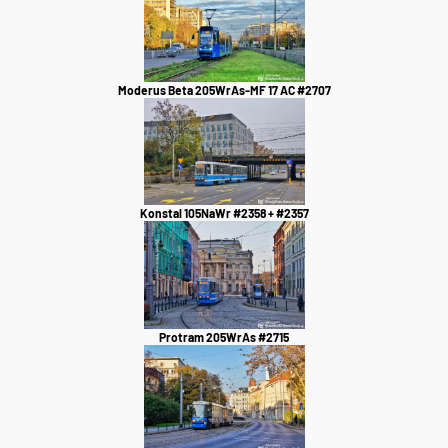
Moderus Beta 205WrAs-MF 17 AC #2707
Konstal 105NaWr #2358 + #2357
Protram 205WrAs #2715