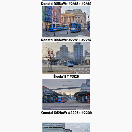
Konstal 105NaWr #2488 + #2489
Konstal 105NaWr #2286 + #2287
Škoda 19 T #3126
Konstal 105NaWr #2208 + #2209