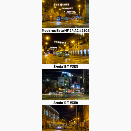
Moderus Beta MF 24 AC #2902
Škoda 19 T #3131
Škoda 19 T #3119