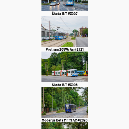
Škoda 16 T #3007
Protram 205WrAs #2721
Škoda 16 T #3008
Moderus Beta MF 19 AC #2820