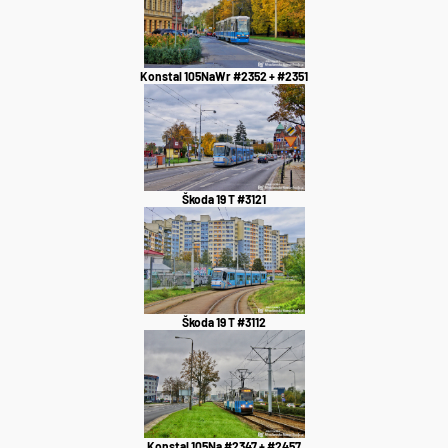
Konstal 105NaWr #2352 + #2351
Škoda 19 T #3121
Škoda 19 T #3112
Konstal 105Na #2347 + #2457