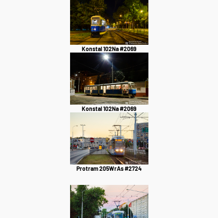
Konstal 102Na #2069
Konstal 102Na #2069
Protram 205WrAs #2724