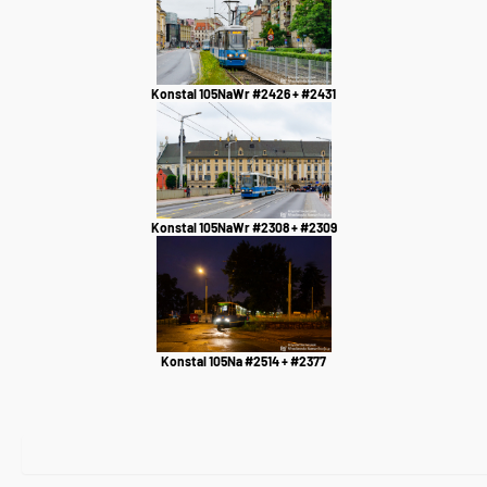
Konstal 105NaWr #2426 + #2431
Konstal 105NaWr #2308 + #2309
Konstal 105Na #2514 + #2377