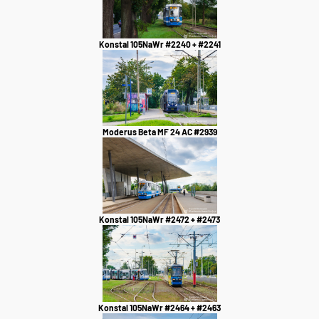
Konstal 105NaWr #2240 + #2241
Moderus Beta MF 24 AC #2939
Konstal 105NaWr #2472 + #2473
Konstal 105NaWr #2464 + #2463