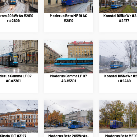
tram 204WrAs #2610
Moderus Beta MF 19 AC
Konstal 105NaWr #2
+ #2609
#2810
#2477
derus Gamma LF 07
Moderus Gamma LF 07
Konstal 105NaWr #
AC #3301
AC #3301
+ #2449
Škoda 19 T #3127
Moderus Beta 205WrAs-
Moderus Beta MF 1