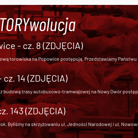
#TORYwolucja
ce - cz. 8 (ZDJĘCIA)
dową torowiska na Popowice
postępują. Przedstawiamy Państwu ob
cz. 14 (ZDJĘCIA)
 z
budową trasy autobusowo-tramwajowej na Nowy Dwór
postępu
cz. 143 (ZDJĘCIA)
 Byliśmy na skrzyżowaniu ul. Jedności Narodowej i ul. Nowowiejs