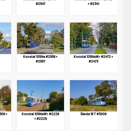
#2547
+ #2341
Konstal 105Na #2558 +
Konstal 105NaWr #2472 +
#2557
#2473
308 +
Konstal 105NaWr #2228
Škoda 16 T #3008
+ #2229