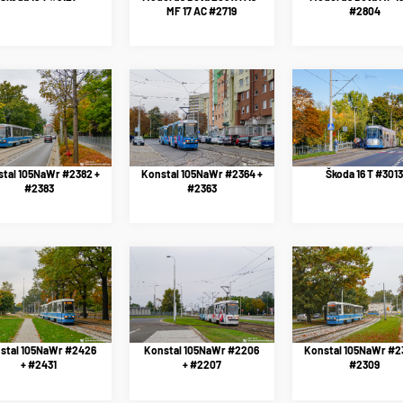
MF 17 AC #2719
#2804
tal 105NaWr #2382 +
Konstal 105NaWr #2364 +
Škoda 16 T #3013
#2383
#2363
stal 105NaWr #2426
Konstal 105NaWr #2206
Konstal 105NaWr #2
+ #2431
+ #2207
#2309