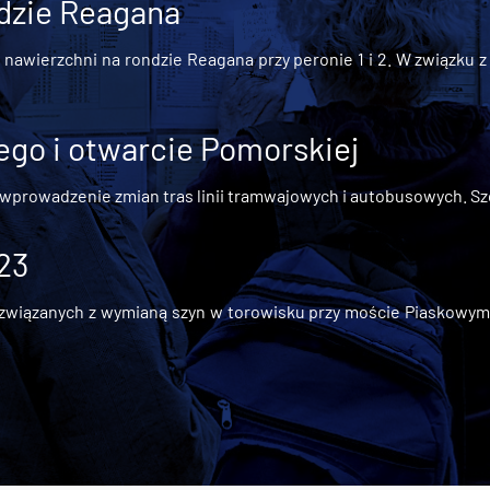
dzie Reagana
awierzchni na rondzie Reagana przy peronie 1 i 2. W związku z t
go i otwarcie Pomorskiej
 wprowadzenie zmian tras linii tramwajowych i autobusowych. Szc
 23
iązanych z wymianą szyn w torowisku przy moście Piaskowym, t