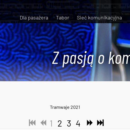
Dla pasażera
Tabor
Sieć komunikacyjna
Z pasją o kom
Tramwaje 2021
1
2
3
4