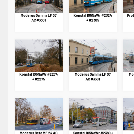
Moderus Gamma LF 07
Konstal 105NaWr #2324
Pro
AC #3301
+ #2305
Konstal 105NaWr #2274
Moderus Gamma LF 07
Mo
+ #2275
AC #3301
Moderus Beta MF 24 AC
Konstal 105NaWr #2380 +