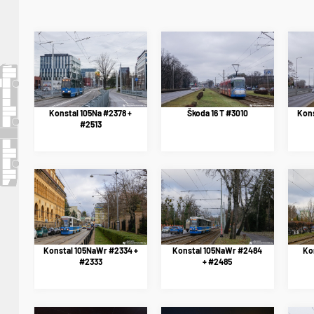
Konstal 105Na #2378 +
Škoda 16 T #3010
Kons
#2513
Konstal 105NaWr #2334 +
Konstal 105NaWr #2484
Ko
#2333
+ #2485