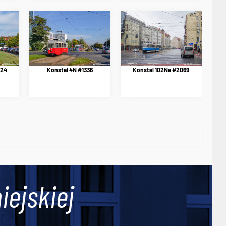
424
Konstal 4N #1336
Konstal 102Na #2069
iejskiej