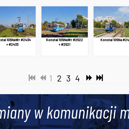
stal 105NaWr #2434
Konstal 105NaWr #2522
Konstal 105Na #2
+ #2433
+ #2521
1
2
3
4
miany w komunikacji m