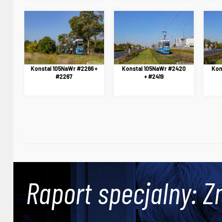
Konstal 105NaWr #2266 +
Konstal 105NaWr #2420
Kon
#2267
+ #2419
Raport specjalny: Z