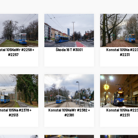
tal 105NaWr #2258 +
Škoda 16 T #3001
Konstal 105Na #223
#2257
#2231
nstal 105Na #2378 +
Konstal 105NaWr #2382 +
Konstal 105Na #223
#2513
#2381
#2231