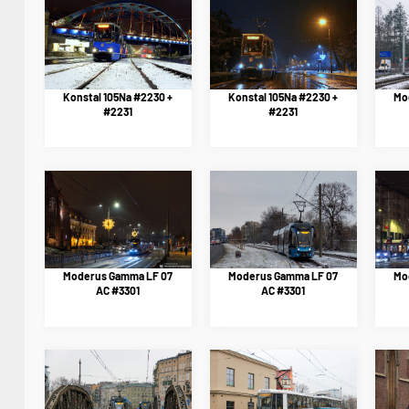
Konstal 105Na #2230 +
Konstal 105Na #2230 +
Mo
#2231
#2231
Moderus Gamma LF 07
Moderus Gamma LF 07
Mo
AC #3301
AC #3301