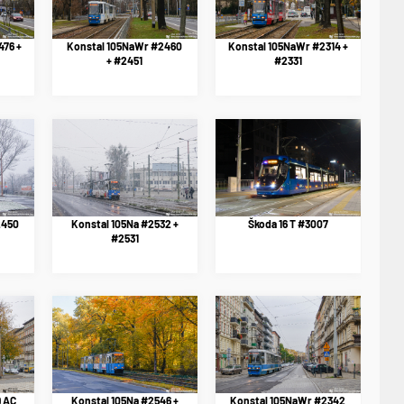
476 +
Konstal 105NaWr #2460
Konstal 105NaWr #2314 +
+ #2451
#2331
2450
Konstal 105Na #2532 +
Škoda 16 T #3007
#2531
9 AC
Konstal 105Na #2546 +
Konstal 105NaWr #2342