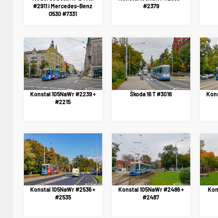
#2911 i Mercedes-Benz
#2379
O530 #7331
Konstal 105NaWr #2239 +
Škoda 16 T #3016
Kons
#2215
Konstal 105NaWr #2536 +
Konstal 105NaWr #2486 +
Kon
#2535
#2487