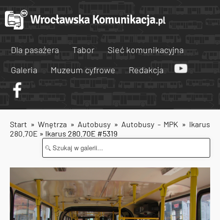
Dla pasażera
Tabor
Sieć komunikacyjna
Galeria
Muzeum cyfrowe
Redakcja
Start
»
Wnętrza
»
Autobusy
»
Autobusy - MPK
»
Ikarus
280.70E
» Ikarus 280.70E #5319