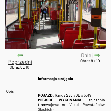
Dalej
Poprzedni
Obraz 8 z 10
Obraz 6 z 10
Informacja o zdjęciu
Opis
POJAZD:
Ikarus 280.70E #5319
MIEJSCE WYKONANIA:
zajezdnia
tramwajowa nr IV (ul. Powstańców
Śląskich)