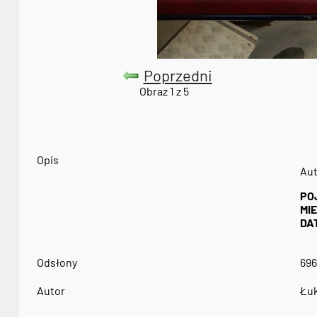
Poprzedni
Obraz 1 z 5
Opis
Aut
PO
MI
DA
Odsłony
696
Autor
Łuk