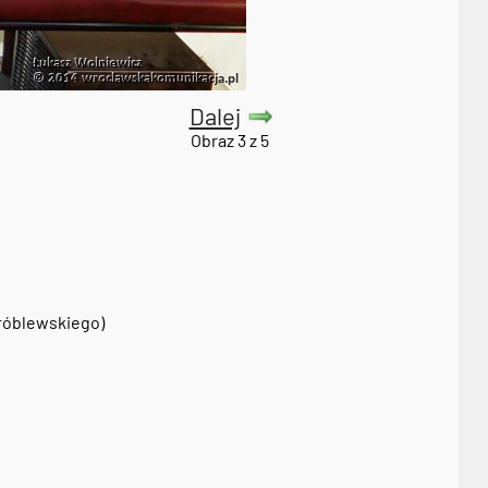
Dalej
Obraz 3 z 5
Wróblewskiego)