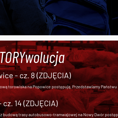
#TORYwolucja
ce - cz. 8 (ZDJĘCIA)
dową torowiska na Popowice
postępują. Przedstawiamy Państwu ob
cz. 14 (ZDJĘCIA)
 z
budową trasy autobusowo-tramwajowej na Nowy Dwór
postępu