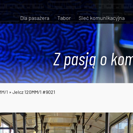
Dla pasażera
Tabor
Sieć komunikacyjna
Z pasją o kom
MM/1
» Jelcz 120MM/1 #9021