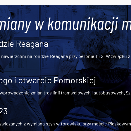
miany w komunikacji m
dzie Reagana
awierzchni na rondzie Reagana przy peronie 1 i 2. W związku z t
go i otwarcie Pomorskiej
 wprowadzenie zmian tras linii tramwajowych i autobusowych. Szc
 23
iązanych z wymianą szyn w torowisku przy moście Piaskowym, t