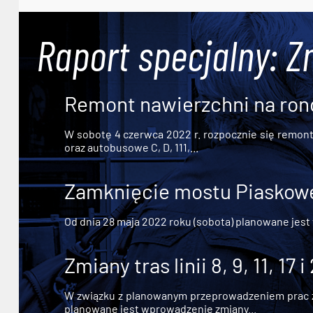
Raport specjalny: Z
Remont nawierzchni na ron
W sobotę 4 czerwca 2022 r. rozpocznie się remont n
oraz autobusowe C, D, 111,...
Zamknięcie mostu Piaskowe
Od dnia 28 maja 2022 roku (sobota) planowane jest
Zmiany tras linii 8, 9, 11, 17 i
W związku z planowanym przeprowadzeniem prac zw
planowane jest wprowadzenie zmiany...