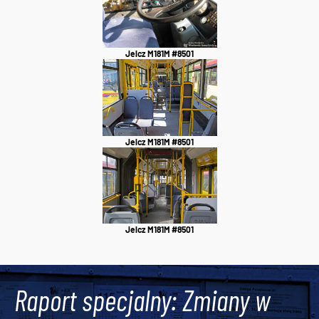
Jelcz M181M #8501
Jelcz M181M #8501
Jelcz M181M #8501
Raport specjalny: Zmiany w