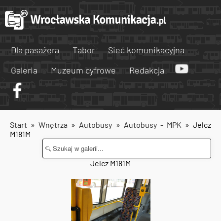
Dla pasażera
Tabor
Sieć komunikacyjna
Galeria
Muzeum cyfrowe
Redakcja
Start
»
Wnętrza
»
Autobusy
»
Autobusy - MPK
» Jelcz
M181M
Jelcz M181M