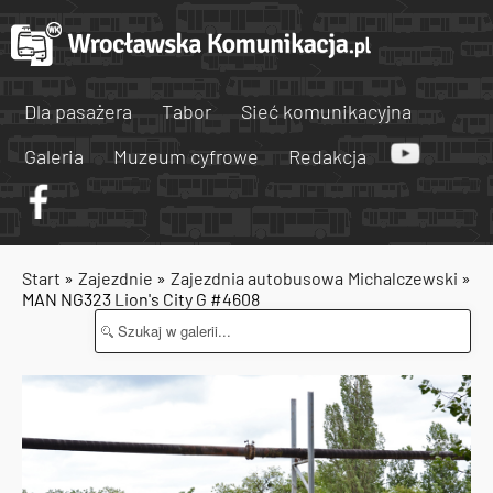
Dla pasażera
Tabor
Sieć komunikacyjna
Galeria
Muzeum cyfrowe
Redakcja
Start
»
Zajezdnie
»
Zajezdnia autobusowa Michalczewski
»
MAN NG323 Lion's City G #4608