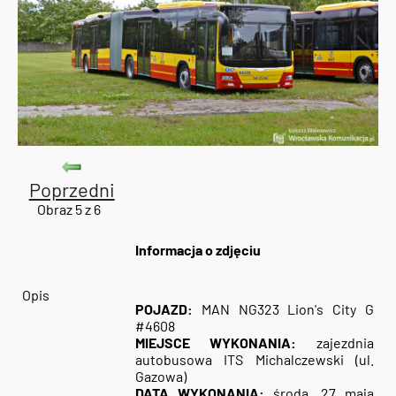
Poprzedni
Obraz 5 z 6
Informacja o zdjęciu
Opis
POJAZD:
MAN NG323 Lion's City G
#4608
MIEJSCE WYKONANIA:
zajezdnia
autobusowa ITS Michalczewski (ul.
Gazowa)
DATA WYKONANIA:
środa, 27 maja