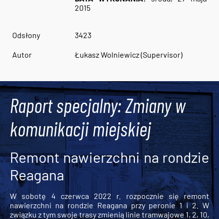
2015
Odsłony
3423
Autor
Łukasz Wolniewicz (Supervisor)
Raport specjalny: Zmiany w
komunikacji miejskiej
Remont nawierzchni na rondzie
Reagana
W sobotę 4 czerwca 2022 r. rozpocznie się remont
nawierzchni na rondzie Reagana przy peronie 1 i 2. W
związku z tym swoje trasy zmienią linie tramwajowe 1, 2, 10,