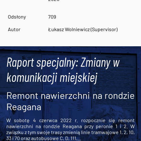
Odsłony
709
Autor
Łukasz Wolniewicz (Supervisor)
Raport specjalny: Zmiany w
komunikacji miejskiej
Remont nawierzchni na rondzie
Reagana
W sobotę 4 czerwca 2022 r. rozpocznie się remont
nawierzchni na rondzie Reagana przy peronie 1 i 2. W
związku z tym swoje trasy zmienią linie tramwajowe 1, 2, 10,
33 i 70 oraz autobusowe C, D, 111,...