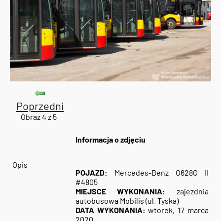
Poprzedni
Obraz 4 z 5
Informacja o zdjęciu
Opis
POJAZD:
Mercedes-Benz O628G II
#4805
MIEJSCE WYKONANIA:
zajezdnia
autobusowa Mobilis (ul. Tyska)
DATA WYKONANIA:
wtorek, 17 marca
2020