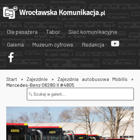
Dla pasażera
Tabor
Sieć komunikacyjna
Galeria
Muzeum cyfrowe
Redakcja
Start
»
Zajezdnie
»
Zajezdnia autobusowa Mobilis
»
Mercedes-Benz O628G II #4805