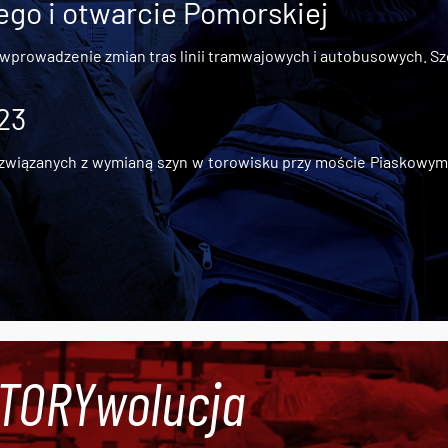
go i otwarcie Pomorskiej
 wprowadzenie zmian tras linii tramwajowych i autobusowych. Szc
 23
iązanych z wymianą szyn w torowisku przy moście Piaskowym, t
#TORYwolucja