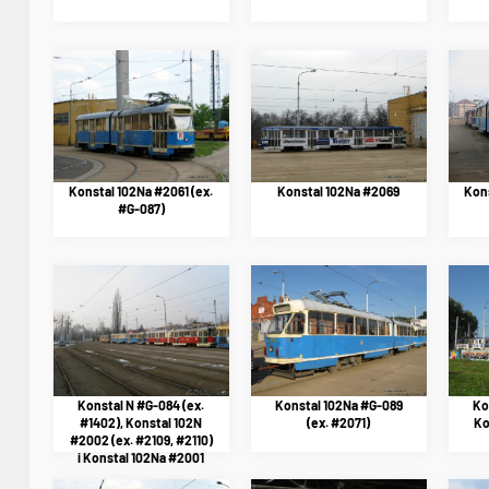
Konstal 102Na #2061 (ex.
Konstal 102Na #2069
Kons
#G-087)
Konstal N #G-084 (ex.
Konstal 102Na #G-089
Ko
#1402), Konstal 102N
(ex. #2071)
Ko
#2002 (ex. #2109, #2110)
i Konstal 102Na #2001