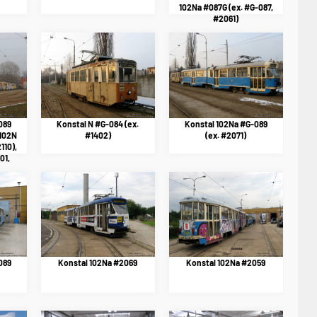
102Na #087G (ex. #G-087,
#2061)
089
Konstal N #G-084 (ex.
Konstal 102Na #G-089
 102N
#1402)
(ex. #2071)
110),
01,
3 i
 (ex.
089
Konstal 102Na #2069
Konstal 102Na #2059