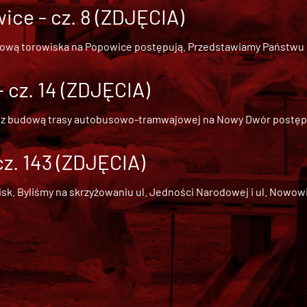
ce - cz. 8 (ZDJĘCIA)
dową torowiska na Popowice
postępują. Przedstawiamy Państwu ob
cz. 14 (ZDJĘCIA)
 z
budową trasy autobusowo-tramwajowej na Nowy Dwór
postępu
cz. 143 (ZDJĘCIA)
 Byliśmy na skrzyżowaniu ul. Jedności Narodowej i ul. Nowowiejs