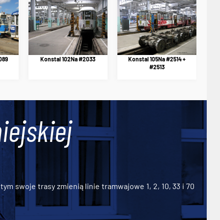
089
Konstal 102Na #2033
Konstal 105Na #2514 +
#2513
iejskiej
ym swoje trasy zmienią linie tramwajowe 1, 2, 10, 33 i 70