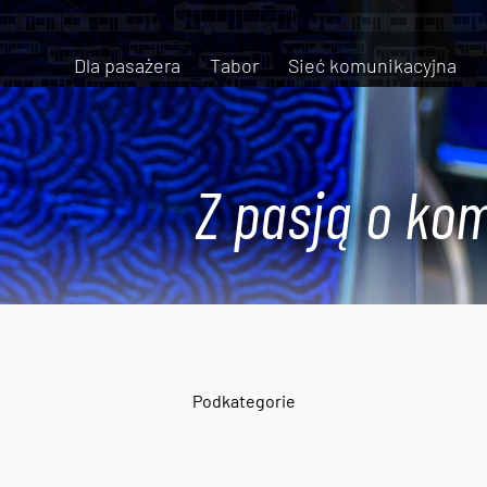
Dla pasażera
Tabor
Sieć komunikacyjna
Z pasją o kom
Podkategorie