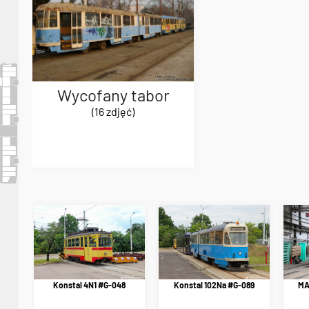
Wycofany tabor
(16 zdjęć)
Konstal 4N1 #G-048
Konstal 102Na #G-089
MA