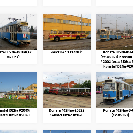
tal 102Na #2061 (ex.
Jelcz 043 "Fredruś"
Konstal 102Na #G-
#G-087)
(ex. #2071), Konstal
#2002 (ex. #2109, #2
Konstal 102Na #20
Konstal 102Na #200
Konstal 102Nd #2099
#2084)
nstal 102Na #2069 i
Konstal 102Na #2072 i
Konstal 102Na #G-
nstal 102Na #2040
Konstal 102Na #2040
(ex. #2071)