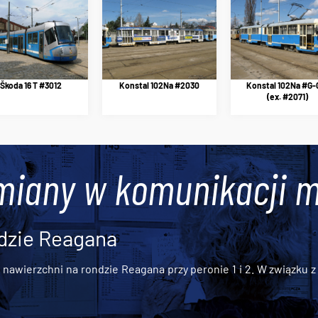
Škoda 16 T #3012
Konstal 102Na #2030
Konstal 102Na #G-
(ex. #2071)
miany w komunikacji m
dzie Reagana
awierzchni na rondzie Reagana przy peronie 1 i 2. W związku z t