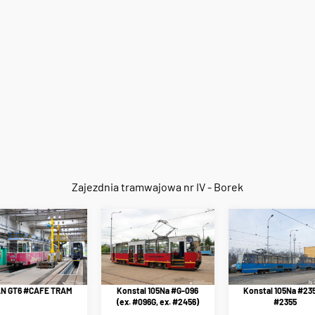
Zajezdnia tramwajowa nr IV - Borek
Konstal 105Na #235
N GT6 #CAFE TRAM
Konstal 105Na #G-096
#2355
(ex. #096G, ex. #2456)