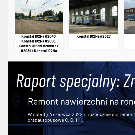
Konstal 102Na #2040,
Konstal 102Na #2027
Konstal 102Na #2060,
Konstal 102Nd #2099 (ex.
#2084), Konstal 102Na
#2003, Konstal 102Na
#2001, Konstal 102Na
#G-089 (ex. #2071) i
Konstal 102N #2002 (ex.
Raport specjalny: Z
#2109, #2110)
Remont nawierzchni na ron
W sobotę 4 czerwca 2022 r. rozpocznie się remont n
oraz autobusowe C, D, 111,...