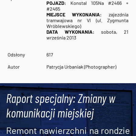
POJAZD:
Konstal 105Na #2466 +
#2465
MIEJSCE WYKONANIA:
zajezdnia
tramwajowa nr VI (ul. Zygmunta
Wróblewskiego)
DATA WYKONANIA:
sobota, 21
września 2013
Odsłony
617
Autor
Patrycja Urbaniak (Photographer)
Raport specjalny: Zmiany w
komunikacji miejskiej
Remont nawierzchni na rondzie