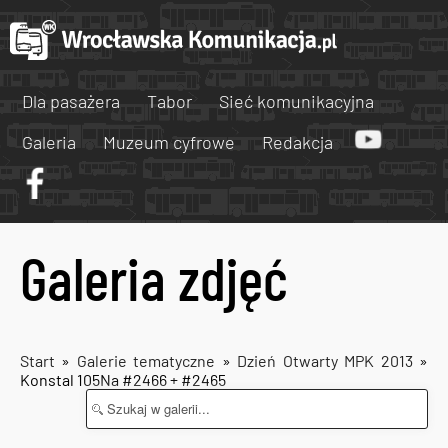
Dla pasażera
Tabor
Sieć komunikacyjna
Galeria
Muzeum cyfrowe
Redakcja
Galeria zdjęć
Start
»
Galerie tematyczne
»
Dzień Otwarty MPK 2013
»
Konstal 105Na #2466 + #2465