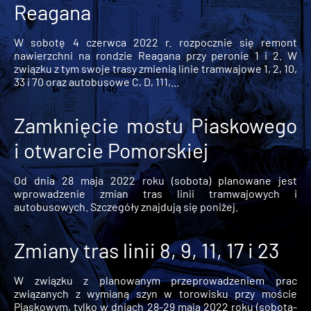
Reagana
W sobotę 4 czerwca 2022 r. rozpocznie się remont
nawierzchni na rondzie Reagana przy peronie 1 i 2. W
związku z tym swoje trasy zmienią linie tramwajowe 1, 2, 10,
33 i 70 oraz autobusowe C, D, 111,...
Zamknięcie mostu Piaskowego
i otwarcie Pomorskiej
Od dnia 28 maja 2022 roku (sobota) planowane jest
wprowadzenie zmian tras linii tramwajowych i
autobusowych. Szczegóły znajdują się poniżej.
Zmiany tras linii 8, 9, 11, 17 i 23
W związku z planowanym przeprowadzeniem prac
związanych z wymianą szyn w torowisku przy moście
Piaskowym, tylko w dniach 28-29 maja 2022 roku (sobota-