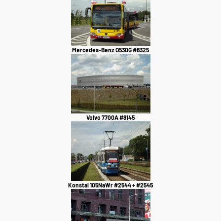
Mercedes-Benz O530G #8325
Volvo 7700A #8145
Konstal 105NaWr #2544 + #2545