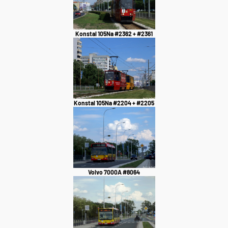
Konstal 105Na #2362 + #2361
Konstal 105Na #2204 + #2205
Volvo 7000A #8064