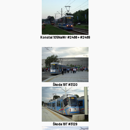
Konstal 105NaWr #2488 + #2489
Škoda 19T #3120
Škoda 19T #3129