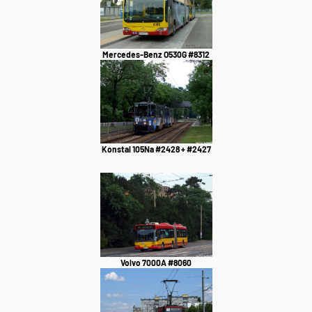
Mercedes-Benz O530G #8312
Konstal 105Na #2428 + #2427
Volvo 7000A #8060