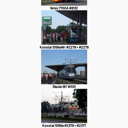
Volvo 7700A #8132
Konstal 105NaWr #2278 + #2279
Škoda 19T #3131
Konstal 105Na #2378 + #2377