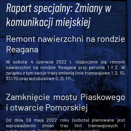
Raport specjalny: Zmiany w
komunikacji miejskiej
Remont nawierzchni na rondzie
Reagana
W sobotę 4 czerwca 2022 r. rozpocznie się remont
nawierzchni na rondzie Reagana przy peronie 1 i 2. W
związku z tym swoje trasy zmienią linie tramwajowe 1, 2, 10,
33 i 70 oraz autobusowe C, D, 111,...
Zamknięcie mostu Piaskowego
i otwarcie Pomorskiej
Od dnia 28 maja 2022 roku (sobota) planowane jest
wprowadzenie zmian tras linii tramwajowych i
autobusowych. Szczegóły znajdują się poniżej.