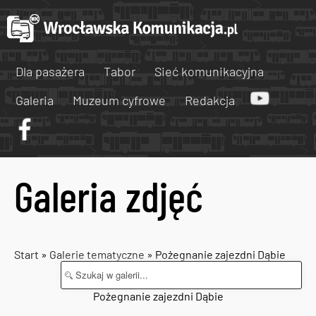
Dla pasażera
Tabor
Sieć komunikacyjna
Galeria
Muzeum cyfrowe
Redakcja
Galeria zdjęć
Start
»
Galerie tematyczne
» Pożegnanie zajezdni Dąbie
Pożegnanie zajezdni Dąbie