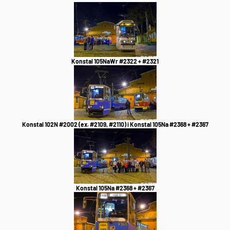
Konstal 105NaWr #2322 + #2321
Konstal 102N #2002 (ex. #2109, #2110) i Konstal 105Na #2368 + #2367
Konstal 105Na #2368 + #2367