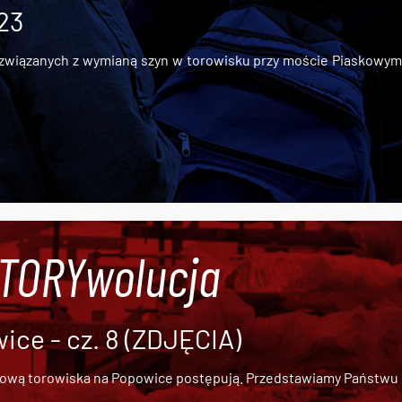
 23
iązanych z wymianą szyn w torowisku przy moście Piaskowym, t
#TORYwolucja
ce - cz. 8 (ZDJĘCIA)
dową torowiska na Popowice
postępują. Przedstawiamy Państwu ob