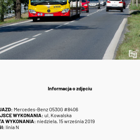
Informacja o zdjęciu
JAZD:
Mercedes-Benz O530G #8406
EJSCE WYKONANIA:
ul. Kowalska
TA WYKONANIA:
niedziela, 15 września 2019
I:
linia N