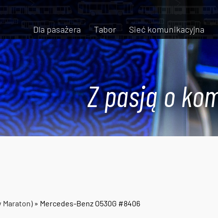
Dla pasażera
Tabor
Sieć komunikacyjna
Z pasją o kom
w Maraton)
» Mercedes-Benz O530G #8406