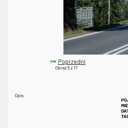
Poprzedni
Obraz 5 z 17
Opis
PO
MI
DA
TAG