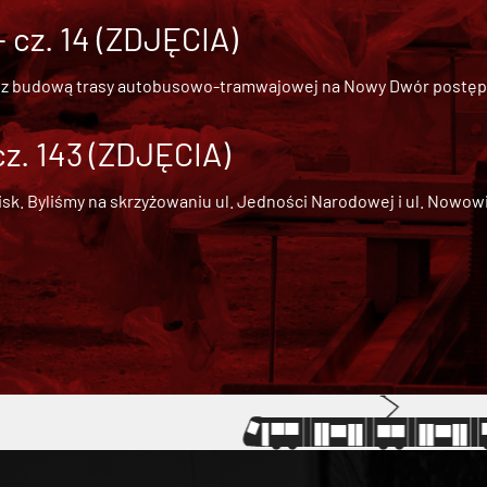
cz. 14 (ZDJĘCIA)
 z
budową trasy autobusowo-tramwajowej na Nowy Dwór
postępu
cz. 143 (ZDJĘCIA)
 Byliśmy na skrzyżowaniu ul. Jedności Narodowej i ul. Nowowiejs