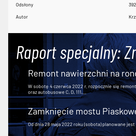
Odsłony
39
Autor
Krz
Raport specjalny: Z
Remont nawierzchni na ron
W sobotę 4 czerwca 2022 r. rozpocznie się remont n
oraz autobusowe C, D, 111,...
Zamknięcie mostu Piaskowe
Od dnia 28 maja 2022 roku (sobota) planowane jest