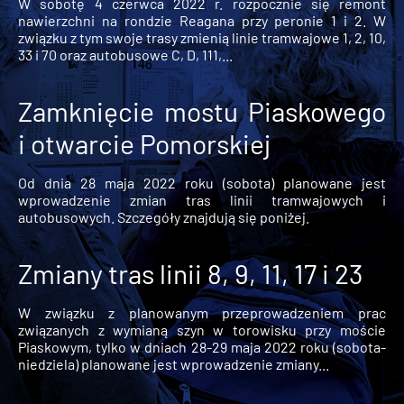
W sobotę 4 czerwca 2022 r. rozpocznie się remont
nawierzchni na rondzie Reagana przy peronie 1 i 2. W
związku z tym swoje trasy zmienią linie tramwajowe 1, 2, 10,
33 i 70 oraz autobusowe C, D, 111,...
Zamknięcie mostu Piaskowego
i otwarcie Pomorskiej
Od dnia 28 maja 2022 roku (sobota) planowane jest
wprowadzenie zmian tras linii tramwajowych i
autobusowych. Szczegóły znajdują się poniżej.
Zmiany tras linii 8, 9, 11, 17 i 23
W związku z planowanym przeprowadzeniem prac
związanych z wymianą szyn w torowisku przy moście
Piaskowym, tylko w dniach 28-29 maja 2022 roku (sobota-
niedziela) planowane jest wprowadzenie zmiany...