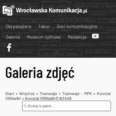
Dla pasażera
Tabor
Sieć komunikacyjna
Galeria
Muzeum cyfrowe
Redakcja
Galeria zdjęć
Start
»
Wnętrza
»
Tramwaje
»
Tramwaje - MPK
»
Konstal
105NaWr
» Konstal 105NaWrD #2449